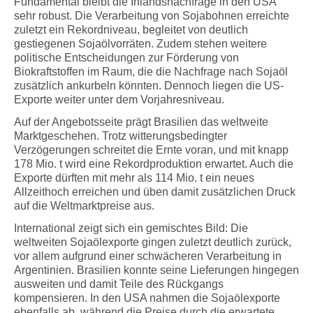
Fundamental bleibt die Inlandsnachfrage in den USA
sehr robust. Die Verarbeitung von Sojabohnen erreichte
zuletzt ein Rekordniveau, begleitet von deutlich
gestiegenen Sojaölvorräten. Zudem stehen weitere
politische Entscheidungen zur Förderung von
Biokraftstoffen im Raum, die die Nachfrage nach Sojaöl
zusätzlich ankurbeln könnten. Dennoch liegen die US-
Exporte weiter unter dem Vorjahresniveau.
Auf der Angebotsseite prägt Brasilien das weltweite
Marktgeschehen. Trotz witterungsbedingter
Verzögerungen schreitet die Ernte voran, und mit knapp
178 Mio. t wird eine Rekordproduktion erwartet. Auch die
Exporte dürften mit mehr als 114 Mio. t ein neues
Allzeithoch erreichen und üben damit zusätzlichen Druck
auf die Weltmarktpreise aus.
International zeigt sich ein gemischtes Bild: Die
weltweiten Sojaölexporte gingen zuletzt deutlich zurück,
vor allem aufgrund einer schwächeren Verarbeitung in
Argentinien. Brasilien konnte seine Lieferungen hingegen
ausweiten und damit Teile des Rückgangs
kompensieren. In den USA nahmen die Sojaölexporte
ebenfalls ab, während die Preise durch die erwartete