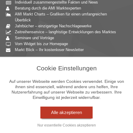
Individuell zusammengestellte Fakten und News
Beratung durch die AMI Marktexperten
AMI Markt Charts – Grafiken für einen umfangreichen
Überblick
Jahrbücher – einzigartige Nachschlagewerke
Zeitreihenservice – langfristige Entwicklungen des Marktes
Seminare und Vorträge
Vom Widget bis zur Homepage
Markt Blick – Ihr kostenloser Newsletter
Zielgruppen
Cookie Einstellungen
Agrarressort der öffentlichen Hand
Unternehmensberatung
Auf unserer Webseite werden Cookies verwendet. Einige von
Ernährungsgewerbe
ihnen sind essenziell, während andere uns helfen, Ihre
Nutzererfahrung auf unserer Webseite zu verbessern. Ihre
Einzelhandel
Einwilligung ist jederzeit widerrufbar.
Bildung & Wissenschaft
Gastgewerbe
Großhandel
Alle akzeptieren
Industrie & Technik
Landwirtschaft
Nur essentielle Cookies akzeptieren
Gartenbau