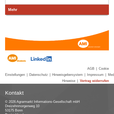
Mehr
AGB
|
Cookie
Einstellungen
|
Datenschutz
|
Hinweisgebersystem
|
Impressum
|
Med
Hinweise
|
Vertrag widerrufen
Kontakt
© 2026 Agrarmarkt Informations-Gesellschaft mbH
Dreizehnmorgenweg 10
53175 Bonn