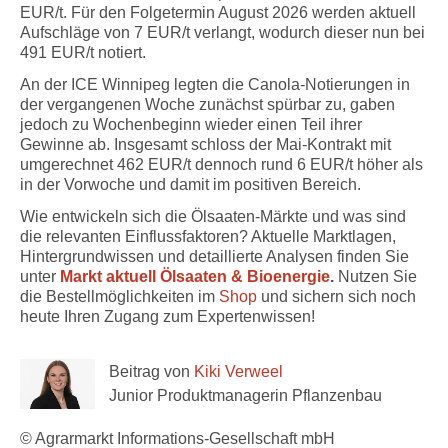
EUR/t. Für den Folgetermin August 2026 werden aktuell
Aufschläge von 7 EUR/t verlangt, wodurch dieser nun bei
491 EUR/t notiert.
An der ICE Winnipeg legten die Canola-Notierungen in
der vergangenen Woche zunächst spürbar zu, gaben
jedoch zu Wochenbeginn wieder einen Teil ihrer
Gewinne ab. Insgesamt schloss der Mai-Kontrakt mit
umgerechnet 462 EUR/t dennoch rund 6 EUR/t höher als
in der Vorwoche und damit im positiven Bereich.
Wie entwickeln sich die Ölsaaten-Märkte und was sind
die relevanten Einflussfaktoren? Aktuelle Marktlagen,
Hintergrundwissen und detaillierte Analysen finden Sie
unter
Markt aktuell Ölsaaten & Bioenergie
.
Nutzen Sie
die Bestellmöglichkeiten im
Shop
und sichern sich noch
heute Ihren Zugang zum Expertenwissen!
Beitrag von
Kiki Verweel
Junior Produktmanagerin Pflanzenbau
© Agrarmarkt Informations-Gesellschaft mbH