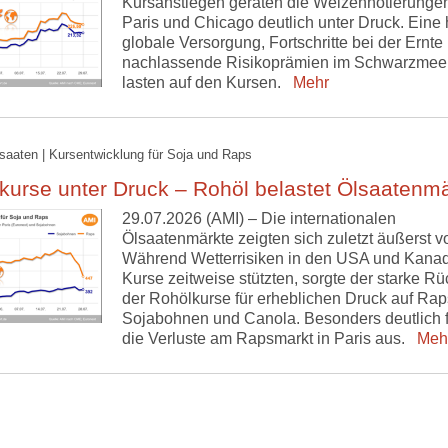
Kursanstiegen geraten die Weizennotierungen
Paris und Chicago deutlich unter Druck. Eine
globale Versorgung, Fortschritte bei der Ernte
nachlassende Risikoprämien im Schwarzmee
lasten auf den Kursen.
Mehr
lsaaten | Kursentwicklung für Soja und Raps
urse unter Druck – Rohöl belastet Ölsaatenm
29.07.2026 (AMI) – Die internationalen
Ölsaatenmärkte zeigten sich zuletzt äußerst vol
Während Wetterrisiken in den USA und Kanad
Kurse zeitweise stützten, sorgte der starke R
der Rohölkurse für erheblichen Druck auf Rap
Sojabohnen und Canola. Besonders deutlich f
die Verluste am Rapsmarkt in Paris aus.
Meh