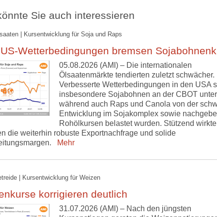
önnte Sie auch interessieren
lsaaten | Kursentwicklung für Soja und Raps
 US-Wetterbedingungen bremsen Sojabohnenk
05.08.2026 (AMI) – Die internationalen
Ölsaatenmärkte tendierten zuletzt schwächer.
Verbesserte Wetterbedingungen in den USA s
insbesondere Sojabohnen an der CBOT unter
während auch Raps und Canola von der sch
Entwicklung im Sojakomplex sowie nachgeb
Rohölkursen belastet wurden. Stützend wirkt
n die weiterhin robuste Exportnachfrage und solide
eitungsmargen.
Mehr
etreide | Kursentwicklung für Weizen
nkurse korrigieren deutlich
31.07.2026 (AMI) – Nach den jüngsten