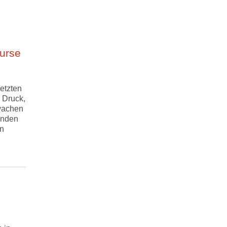
urse
etzten
 Druck,
wachen
enden
en