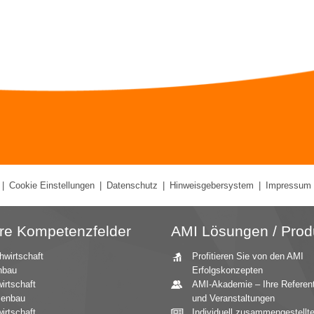
|
Cookie Einstellungen
|
Datenschutz
|
Hinweisgebersystem
|
Impressum
re Kompetenzfelder
AMI Lösungen / Prod
hwirtschaft
Profitieren Sie von den AMI
nbau
Erfolgskonzepten
irtschaft
AMI-Akademie – Ihre Referen
zenbau
und Veranstaltungen
irtschaft
Individuell zusammengestellt