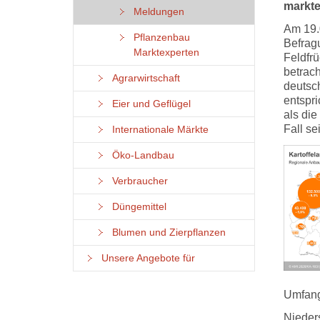
markte
Meldungen
Am 19.
Pflanzenbau
Befrag
Marktexperten
Feldfrü
betrac
Agrarwirtschaft
deutsc
entspri
Eier und Geflügel
als di
Fall s
Internationale Märkte
Öko-Landbau
Verbraucher
Düngemittel
Blumen und Zierpflanzen
Unsere Angebote für
Umfang
Nieder