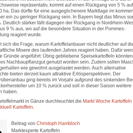
ichsweise repräsentativ, kommt auf einen Rückgang von 5 % auf
0 ha. Das dürfte für eine ausgeglichenere Marktlage im komme
er ein zu geringer Rückgang sein. In Bayern liegt das Minus so
. Deutlich stärker fällt dagegen der Rückgang in Nordrhein-Wes
nus 9 % aus, wo auf die besondere Situation in der Pommes-
lung reagiert wurde.
lt sich die Frage, warum Kartoffelanbauer nicht deutlicher auf di
aftliche Misere des laufenden Jahres reagiert haben. Dafür we
e Gründe angeführt: Übrig gebliebene Speisekartoffeln könnten
ges Nachbaupflanzgut genutzt worden sein. Zudem sollen Masc
gerhallen wie gewohnt ausgelastet werden. Auch alternative
chte bieten derzeit kaum attraktive Erlösperspektiven. Der
rübenanbau ging bereits im Vorjahr aufgrund des sinkenden Be
kerhersteller um 10 % zurück und soll in dieser Saison weitere
en haben.
rtoffelmarkt in Gänze durchleuchtet die
Markt Woche Kartoffeln
ktuell Kartoffeln
.
Beitrag von
Christoph Hambloch
Marktexperte Kartoffeln