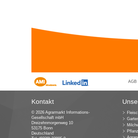
AGB
Kontakt
Unse
© 2026 Agrarmarkt Informations-
Fleisc
Gesellschaft mbH
Garte
Dreizehnmorgenweg 10
Milchw
53175 Bonn
Pflan
Deutschland
Agrarw