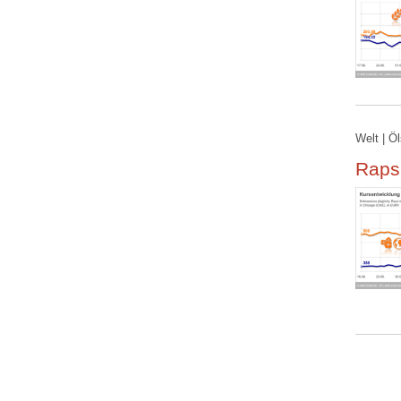
Welt | Ö
Rapsk