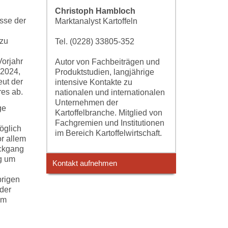
Christoph Hambloch
sse der
Marktanalyst Kartoffeln
 zu
Tel. (0228) 33805-352
Vorjahr
Autor von Fachbeiträgen und
 2024,
Produktstudien, langjährige
eut der
intensive Kontakte zu
res ab.
nationalen und internationalen
Unternehmen der
ge
Kartoffelbranche. Mitglied von
Fachgremien und Institutionen
öglich
im Bereich Kartoffelwirtschaft.
or allem
ckgang
g um
Kontakt aufnehmen
brigen
der
em