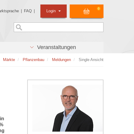
0
rktsprache
|
FAQ
|
Login
Veranstaltungen
Märkte
Pflanzenbau
Meldungen
Single Ansicht
in
 %
ng