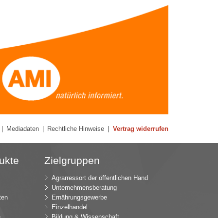
|
Mediadaten
|
Rechtliche Hinweise
|
Vertrag widerrufen
ukte
Zielgruppen
Agrarressort der öffentlichen Hand
Unternehmensberatung
ten
Ernährungsgewerbe
Einzelhandel
e
Bildung & Wissenschaft