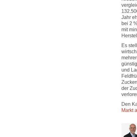
vergle
132.50
Jahr eh
bei 2 %
mit mi
Herstel
Es stel
wirtsch
mehrer
günsti
und La
Feldfrü
Zucker
der Zuc
verlor
Den Ka
Markt a