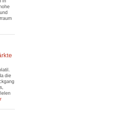
 in
 hohe
 und
rraum
ärkte
atil.
a die
ückgang
s,
ielen
r