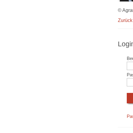
© Agra
Zurück
Logi
Ben
Pa
Pa