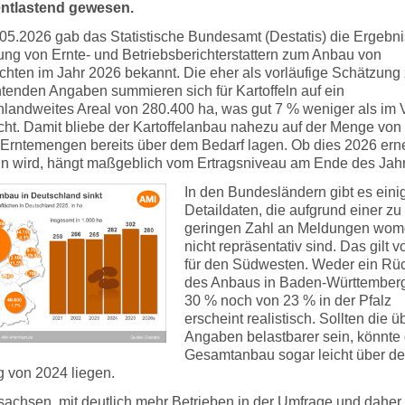
ntlastend gewesen.
05.2026 gab das Statistische Bundesamt (Destatis) die Ergebni
ung von Ernte- und Betriebsberichterstattern zum Anbau von
chten im Jahr 2026 bekannt. Die eher als vorläufige Schätzung
htenden Angaben summieren sich für Kartoffeln auf ein
hlandweites Areal von 280.400 ha, was gut 7 % weniger als im 
cht. Damit bliebe der Kartoffelanbau nahezu auf der Menge von
e Erntemengen bereits über dem Bedarf lagen. Ob dies 2026 ern
ein wird, hängt maßgeblich vom Ertragsniveau am Ende des Jah
In den Bundesländern gibt es eini
Detaildaten, die aufgrund einer zu
geringen Zahl an Meldungen wom
nicht repräsentativ sind. Das gilt v
für den Südwesten. Weder ein Rü
des Anbaus in Baden-Württember
30 % noch von 23 % in der Pfalz
erscheint realistisch. Sollten die ü
Angaben belastbarer sein, könnte 
Gesamtanbau sogar leicht über d
 von 2024 liegen.
sachsen, mit deutlich mehr Betrieben in der Umfrage und daher