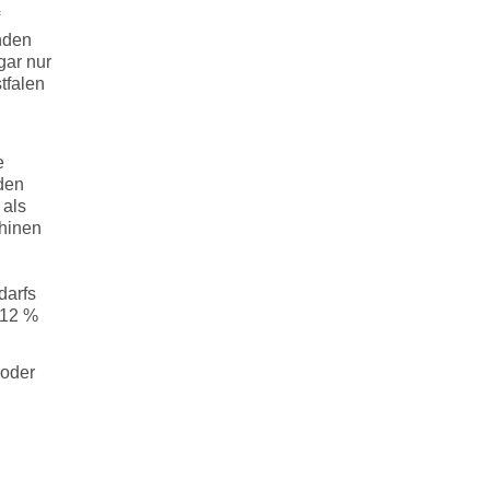
nden
gar nur
tfalen
e
rden
 als
hinen
darfs
 12 %
oder