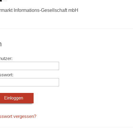
rmarkt Informations-Gesellschaft mbH
n
utzer:
sswort:
sswort vergessen?