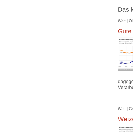
Das k
Welt | Ö
Gute
dagege
Verarb
Welt | G
Weize