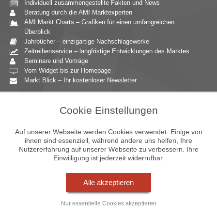
Individuell zusammengestellte Fakten und News
Beratung durch die AMI Marktexperten
AMI Markt Charts – Grafiken für einen umfangreichen
Überblick
Jahrbücher – einzigartige Nachschlagewerke
Zeitreihenservice – langfristige Entwicklungen des Marktes
Seminare und Vorträge
Vom Widget bis zur Homepage
Markt Blick – Ihr kostenloser Newsletter
Zielgruppen
Cookie Einstellungen
Agrarressort der öffentlichen Hand
Unternehmensberatung
Auf unserer Webseite werden Cookies verwendet. Einige von
Ernährungsgewerbe
ihnen sind essenziell, während andere uns helfen, Ihre
Nutzererfahrung auf unserer Webseite zu verbessern. Ihre
Einzelhandel
Einwilligung ist jederzeit widerrufbar.
Bildung & Wissenschaft
Gastgewerbe
Großhandel
Alle akzeptieren
Industrie & Technik
Landwirtschaft
Nur essentielle Cookies akzeptieren
Gartenbau
Presse & Medien