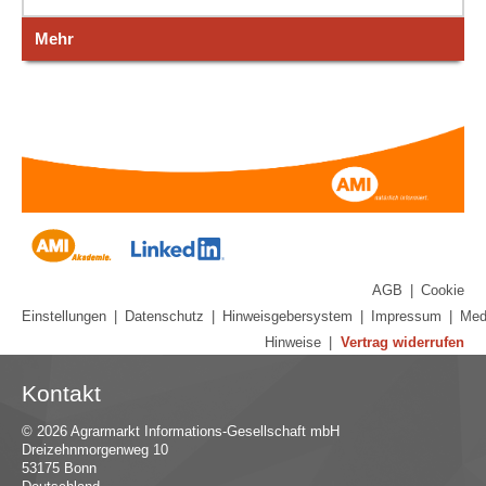
Mehr
AGB
|
Cookie
Einstellungen
|
Datenschutz
|
Hinweisgebersystem
|
Impressum
|
Med
Hinweise
|
Vertrag widerrufen
Kontakt
© 2026 Agrarmarkt Informations-Gesellschaft mbH
Dreizehnmorgenweg 10
53175 Bonn