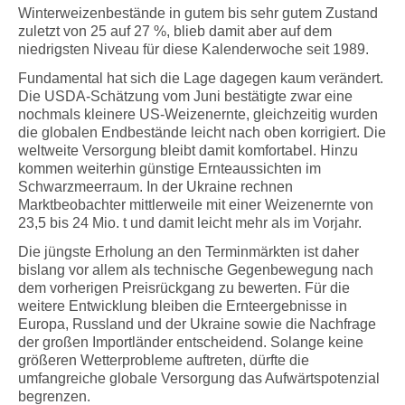
Winterweizenbestände in gutem bis sehr gutem Zustand
zuletzt von 25 auf 27 %, blieb damit aber auf dem
niedrigsten Niveau für diese Kalenderwoche seit 1989.
Fundamental hat sich die Lage dagegen kaum verändert.
Die USDA-Schätzung vom Juni bestätigte zwar eine
nochmals kleinere US-Weizenernte, gleichzeitig wurden
die globalen Endbestände leicht nach oben korrigiert. Die
weltweite Versorgung bleibt damit komfortabel. Hinzu
kommen weiterhin günstige Ernteaussichten im
Schwarzmeerraum. In der Ukraine rechnen
Marktbeobachter mittlerweile mit einer Weizenernte von
23,5 bis 24 Mio. t und damit leicht mehr als im Vorjahr.
Die jüngste Erholung an den Terminmärkten ist daher
bislang vor allem als technische Gegenbewegung nach
dem vorherigen Preisrückgang zu bewerten. Für die
weitere Entwicklung bleiben die Ernteergebnisse in
Europa, Russland und der Ukraine sowie die Nachfrage
der großen Importländer entscheidend. Solange keine
größeren Wetterprobleme auftreten, dürfte die
umfangreiche globale Versorgung das Aufwärtspotenzial
begrenzen.