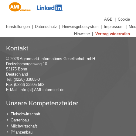
AGB
|
Cookie
Einstellungen
|
Datenschutz
|
Hinweisgebersystem
|
Impressum
|
Med
Hinweise
|
Vertrag widerrufen
Kontakt
© 2026 Agrarmarkt Informations-Gesellschaft mbH
Dreizehnmorgenweg 10
53175 Bonn
Deutschland
Tel. (0228) 33805-0
Fax (0228) 33805-592
E-Mail:
in
fo (at) AMI-inf
ormiert.de
Unsere Kompetenzfelder
Fleischwirtschaft
Gartenbau
Milchwirtschaft
Pflanzenbau