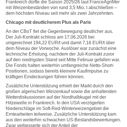
Frankreich dürfte die Saison 2025/26 laut FranceAgriMer
mit Weizenbeständen von rund 3,5 Mio. t abschließen –
dem höchsten Niveau seit mehr als zwei Jahrzehnten.
Chicago mit deutlicherem Plus als Paris
An der CBoT fiel die Gegenbewegung deutlicher aus.
Der Juli-Kontrakt schloss am 17.06.2026 bei
umgerechnet 194,22 EUR/t und damit 7,16 EUR/t über
dem Niveau der Vorwoche. Auslöser war zunächst eine
technische Erholung, nachdem der Juli-Kontrakt zuvor
auf den niedrigsten Stand seit Mitte Februar gefallen war.
Die Fonds halten weiterhin umfangreiche Netto-Short-
Positionen, sodass bereits kleinere Kaufimpulse zu
kräftigen Eindeckungen führen können.
Zusätzliche Unterstützung erhielt der Markt durch den
großen algerischen Weizenkauf sowie die anhaltenden
Wetterdiskussionen auf der Nordhalbkugel mit der
Hitzewelle in Frankreich. In den USA verzögerten
Niederschläge im Soft-Red-Winterweizengebiet die
Erntearbeiten teilweise. Zusätzliche Unterstützung kam
aus den weiterhin schwachen US-Bestandsbewertungen.
Zwar verbesserte sich der Anteil der