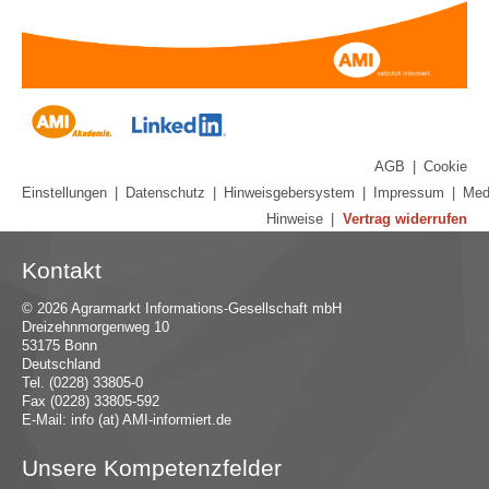
AGB
|
Cookie
Einstellungen
|
Datenschutz
|
Hinweisgebersystem
|
Impressum
|
Med
Hinweise
|
Vertrag widerrufen
Kontakt
© 2026 Agrarmarkt Informations-Gesellschaft mbH
Dreizehnmorgenweg 10
53175 Bonn
Deutschland
Tel. (0228) 33805-0
Fax (0228) 33805-592
E-Mail:
in
fo (at) AMI-inf
ormiert.de
Unsere Kompetenzfelder