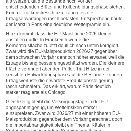
als Weizen, da die Bestände noch vor der
entscheidenden Blüte- und Kolbenbildungsphase stehen.
Kommt Trockenstress hinzu, kann dies die
Ertragserwartungen rasch belasten. Entsprechend baute
der Markt in Paris eine deutliche Wetterprämie ein.
Hinzu kommt, dass die EU-Maisfläche 2026 kleiner
ausfallen dürfte. In Frankreich wurde die
Körnermaisfläche zuletzt deutlich nach unten korrigiert.
Zwar wird die EU-Maisproduktion 2026/27 gegenüber
dem schwachen Vorjahr dennoch höher erwartet, weil die
Erträge bislang besser eingeschätzt werden. Die kleinere
Fläche verringert aber den Puffer. Trifft Hitze in der
sensiblen Entwicklungsphase auf die Bestände, können
Ertragsverluste die erwartete Produktionssteigerung
rasch schmälern. Das erklärt, warum Paris deutlich
stärker reagierte als Chicago.
Gleichzeitig bleibt die Versorgungslage in der EU
angespannt genug, um Wetterrisiken stärker
einzupreisen. Zwar wird 2026/27 mit einer höheren EU-
Maisproduktion gegenüber dem Vorjahr gerechnet, doch
die Importabhängigkeit bleibt ein Thema. Käufer in
Südeuropa, insbesondere Spanien und Italien,