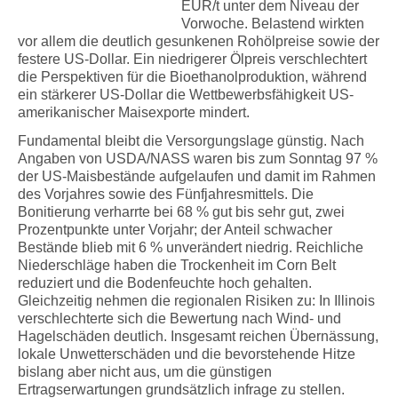
EUR/t unter dem Niveau der
Vorwoche. Belastend wirkten
vor allem die deutlich gesunkenen Rohölpreise sowie der
festere US-Dollar. Ein niedrigerer Ölpreis verschlechtert
die Perspektiven für die Bioethanolproduktion, während
ein stärkerer US-Dollar die Wettbewerbsfähigkeit US-
amerikanischer Maisexporte mindert.
Fundamental bleibt die Versorgungslage günstig. Nach
Angaben von USDA/NASS waren bis zum Sonntag 97 %
der US-Maisbestände aufgelaufen und damit im Rahmen
des Vorjahres sowie des Fünfjahresmittels. Die
Bonitierung verharrte bei 68 % gut bis sehr gut, zwei
Prozentpunkte unter Vorjahr; der Anteil schwacher
Bestände blieb mit 6 % unverändert niedrig. Reichliche
Niederschläge haben die Trockenheit im Corn Belt
reduziert und die Bodenfeuchte hoch gehalten.
Gleichzeitig nehmen die regionalen Risiken zu: In Illinois
verschlechterte sich die Bewertung nach Wind- und
Hagelschäden deutlich. Insgesamt reichen Übernässung,
lokale Unwetterschäden und die bevorstehende Hitze
bislang aber nicht aus, um die günstigen
Ertragserwartungen grundsätzlich infrage zu stellen.