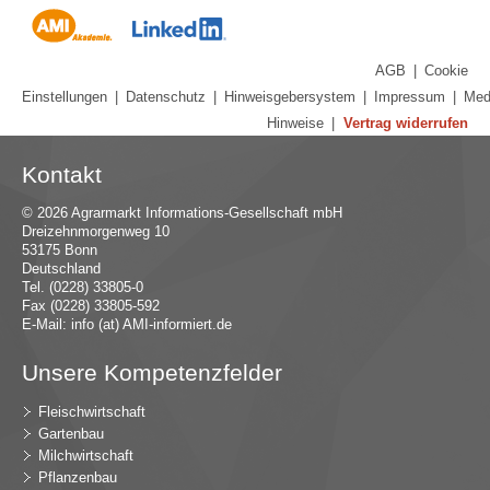
AGB
|
Cookie
Einstellungen
|
Datenschutz
|
Hinweisgebersystem
|
Impressum
|
Med
Hinweise
|
Vertrag widerrufen
Kontakt
© 2026 Agrarmarkt Informations-Gesellschaft mbH
Dreizehnmorgenweg 10
53175 Bonn
Deutschland
Tel. (0228) 33805-0
Fax (0228) 33805-592
E-Mail:
in
fo (at) AMI-inf
ormiert.de
Unsere Kompetenzfelder
Fleischwirtschaft
Gartenbau
Milchwirtschaft
Pflanzenbau