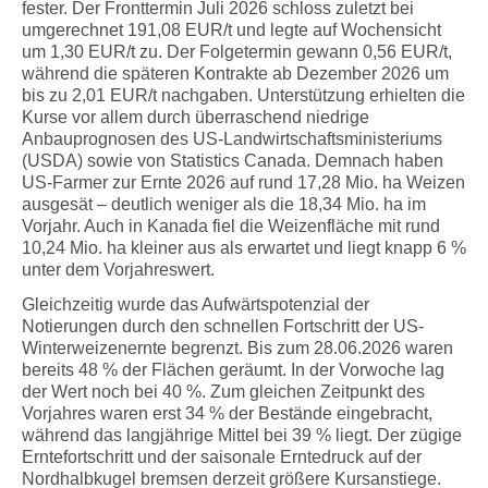
fester. Der Fronttermin Juli 2026 schloss zuletzt bei
umgerechnet 191,08 EUR/t und legte auf Wochensicht
um 1,30 EUR/t zu. Der Folgetermin gewann 0,56 EUR/t,
während die späteren Kontrakte ab Dezember 2026 um
bis zu 2,01 EUR/t nachgaben. Unterstützung erhielten die
Kurse vor allem durch überraschend niedrige
Anbauprognosen des US-Landwirtschaftsministeriums
(USDA) sowie von Statistics Canada. Demnach haben
US-Farmer zur Ernte 2026 auf rund 17,28 Mio. ha Weizen
ausgesät – deutlich weniger als die 18,34 Mio. ha im
Vorjahr. Auch in Kanada fiel die Weizenfläche mit rund
10,24 Mio. ha kleiner aus als erwartet und liegt knapp 6 %
unter dem Vorjahreswert.
Gleichzeitig wurde das Aufwärtspotenzial der
Notierungen durch den schnellen Fortschritt der US-
Winterweizenernte begrenzt. Bis zum 28.06.2026 waren
bereits 48 % der Flächen geräumt. In der Vorwoche lag
der Wert noch bei 40 %. Zum gleichen Zeitpunkt des
Vorjahres waren erst 34 % der Bestände eingebracht,
während das langjährige Mittel bei 39 % liegt. Der zügige
Erntefortschritt und der saisonale Erntedruck auf der
Nordhalbkugel bremsen derzeit größere Kursanstiege.