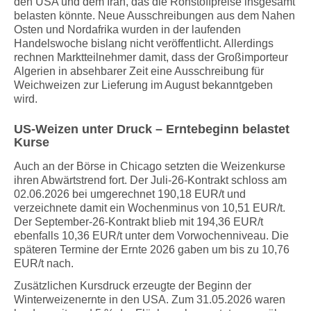
den USA und dem Iran, das die Rohstoffpreise insgesamt
belasten könnte. Neue Ausschreibungen aus dem Nahen
Osten und Nordafrika wurden in der laufenden
Handelswoche bislang nicht veröffentlicht. Allerdings
rechnen Marktteilnehmer damit, dass der Großimporteur
Algerien in absehbarer Zeit eine Ausschreibung für
Weichweizen zur Lieferung im August bekanntgeben
wird.
US-Weizen unter Druck – Erntebeginn belastet
Kurse
Auch an der Börse in Chicago setzten die Weizenkurse
ihren Abwärtstrend fort. Der Juli-26-Kontrakt schloss am
02.06.2026 bei umgerechnet 190,18 EUR/t und
verzeichnete damit ein Wochenminus von 10,51 EUR/t.
Der September-26-Kontrakt blieb mit 194,36 EUR/t
ebenfalls 10,36 EUR/t unter dem Vorwochenniveau. Die
späteren Termine der Ernte 2026 gaben um bis zu 10,76
EUR/t nach.
Zusätzlichen Kursdruck erzeugte der Beginn der
Winterweizenernte in den USA. Zum 31.05.2026 waren