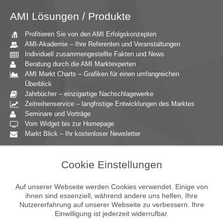
AMI Lösungen / Produkte
Profitieren Sie von den AMI Erfolgskonzepten
AMI-Akademie – Ihre Referenten und Veranstaltungen
Individuell zusammengestellte Fakten und News
Beratung durch die AMI Marktexperten
AMI Markt Charts – Grafiken für einen umfangreichen
Überblick
Jahrbücher – einzigartige Nachschlagewerke
Zeitreihenservice – langfristige Entwicklungen des Marktes
Seminare und Vorträge
Vom Widget bis zur Homepage
Markt Blick – Ihr kostenloser Newsletter
Zielgruppen
Cookie Einstellungen
Agrarressort der öffentlichen Hand
Unternehmensberatung
Auf unserer Webseite werden Cookies verwendet. Einige von
Ernährungsgewerbe
ihnen sind essenziell, während andere uns helfen, Ihre
Nutzererfahrung auf unserer Webseite zu verbessern. Ihre
Einzelhandel
Einwilligung ist jederzeit widerrufbar.
Bildung & Wissenschaft