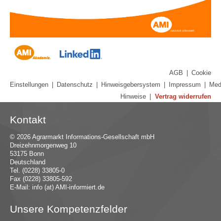
AGB
|
Cookie
Einstellungen
|
Datenschutz
|
Hinweisgebersystem
|
Impressum
|
Med
Hinweise
|
Vertrag widerrufen
Kontakt
© 2026 Agrarmarkt Informations-Gesellschaft mbH
Dreizehnmorgenweg 10
53175 Bonn
Deutschland
Tel. (0228) 33805-0
Fax (0228) 33805-592
E-Mail:
in
fo (at) AMI-inf
ormiert.de
Unsere Kompetenzfelder