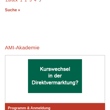
Zurück
1
2
3
4
5
Suche »
AMI-Akademie
Programm & Anmeldung