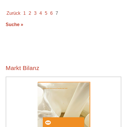
Zurück
1
2
3
4
5
6
7
Suche »
Markt Bilanz