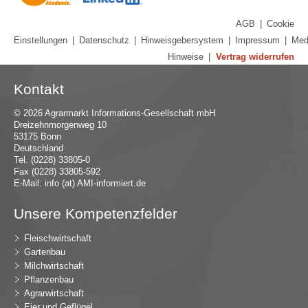
AGB
|
Cookie
Einstellungen
|
Datenschutz
|
Hinweisgebersystem
|
Impressum
|
Med
Hinweise
|
Vertrag widerrufen
Kontakt
© 2026 Agrarmarkt Informations-Gesellschaft mbH
Dreizehnmorgenweg 10
53175 Bonn
Deutschland
Tel. (0228) 33805-0
Fax (0228) 33805-592
E-Mail:
in
fo (at) AMI-inf
ormiert.de
Unsere Kompetenzfelder
Fleischwirtschaft
Gartenbau
Milchwirtschaft
Pflanzenbau
Agrarwirtschaft
Eier und Geflügel