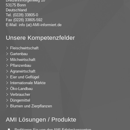
Dreizehnmorgenweg 10
53175 Bonn
Deutschland
Tel. (0228) 33805-0
Fax (0228) 33805-592
E-Mail:
in
fo (at) AMI-inf
ormiert.de
Unsere Kompetenzfelder
Fleischwirtschaft
Gartenbau
Milchwirtschaft
Pflanzenbau
Agrarwirtschaft
Eier und Geflügel
Internationale Märkte
Öko-Landbau
Verbraucher
Düngemittel
Blumen und Zierpflanzen
AMI Lösungen / Produkte
Profitieren Sie von den AMI Erfolgskonzepten