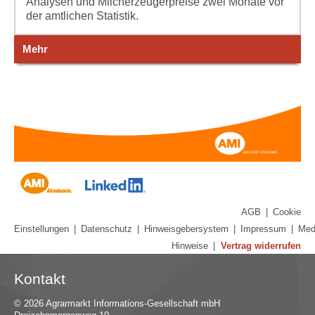
Analysen und Milcherzeugerpreise zwei Monate vor
der amtlichen Statistik.
Mehr
AGB
|
Cookie
Einstellungen
|
Datenschutz
|
Hinweisgebersystem
|
Impressum
|
Med
Hinweise
|
Vertrag widerrufen
Kontakt
© 2026 Agrarmarkt Informations-Gesellschaft mbH