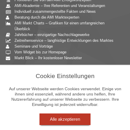
AMI-Akademie – Ihre Referenten und Veranstaltungen
Individuell zusammengestellte Fakten und News
Beratung durch die AMI Marktexperten
AMI Markt Charts – Grafiken für einen umfangreichen
Überblick
Jahrbücher – einzigartige Nachschlagewerke
Zeitreihenservice – langfristige Entwicklungen des Marktes
Seminare und Vorträge
Vom Widget bis zur Homepage
Markt Blick – Ihr kostenloser Newsletter
Zielgruppen
Cookie Einstellungen
Agrarressort der öffentlichen Hand
Unternehmensberatung
Auf unserer Webseite werden Cookies verwendet. Einige von
Ernährungsgewerbe
ihnen sind essenziell, während andere uns helfen, Ihre
Nutzererfahrung auf unserer Webseite zu verbessern. Ihre
Einzelhandel
Einwilligung ist jederzeit widerrufbar.
Bildung & Wissenschaft
Gastgewerbe
Großhandel
Alle akzeptieren
Industrie & Technik
Landwirtschaft