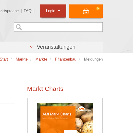
0
rktsprache
|
FAQ
|
Login
Veranstaltungen
Start
Märkte
Märkte
Pflanzenbau
Meldungen
Markt Charts