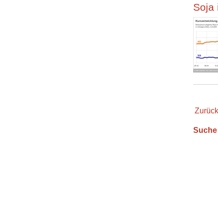
Soja 
Zurüc
Suche