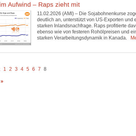
im Aufwind – Raps zieht mit
11.02.2026 (AMI) – Die Sojabohnenkurse zog
deutlich an, unterstützt von US-Exporten und 
starken Inlandsnachfrage. Raps profitierte da
ebenso wie von festeren Rohölpreisen und ei
starken Verarbeitungsdynamik in Kanada.
Me
k
1
2
3
4
5
6
7
8
 »