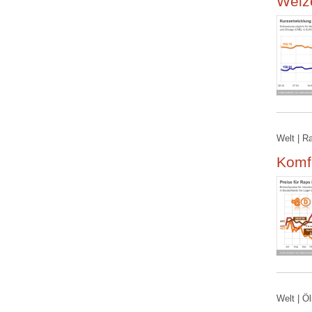
Weize
Welt | R
Komfo
Welt | Ö