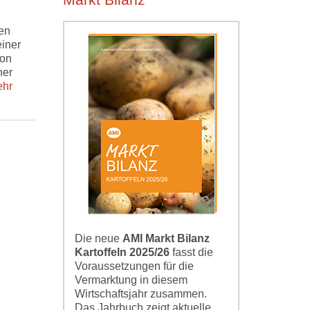
Markt Bilanz
en
einer
von
ner
hr
Die neue
AMI Markt Bilanz
Kartoffeln 2025/26
fasst die
Voraussetzungen für die
Vermarktung in diesem
Wirtschaftsjahr zusammen.
Das Jahrbuch zeigt aktuelle