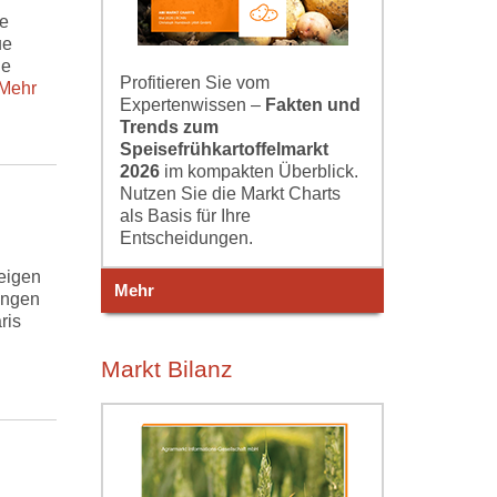
ie
ue
le
Profitieren Sie vom
ehr
Expertenwissen –
Fakten und
Trends zum
Speisefrühkartoffelmarkt
2026
im kompakten Überblick.
Nutzen Sie die Markt Charts
als Basis für Ihre
Entscheidungen.
eigen
Mehr
ungen
ris
Markt Bilanz