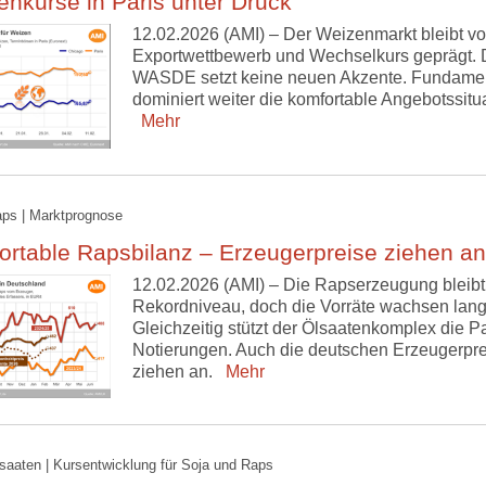
nkurse in Paris unter Druck
12.02.2026 (AMI) – Der Weizenmarkt bleibt v
Exportwettbewerb und Wechselkurs geprägt. 
WASDE setzt keine neuen Akzente. Fundame
dominiert weiter die komfortable Angebotssitua
Mehr
aps | Marktprognose
rtable Rapsbilanz – Erzeugerpreise ziehen an
12.02.2026 (AMI) – Die Rapserzeugung bleibt
Rekordniveau, doch die Vorräte wachsen lan
Gleichzeitig stützt der Ölsaatenkomplex die Pa
Notierungen. Auch die deutschen Erzeugerpre
ziehen an.
Mehr
lsaaten | Kursentwicklung für Soja und Raps