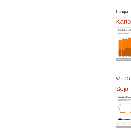
Europa |
Karto
Welt | Ö
Soja