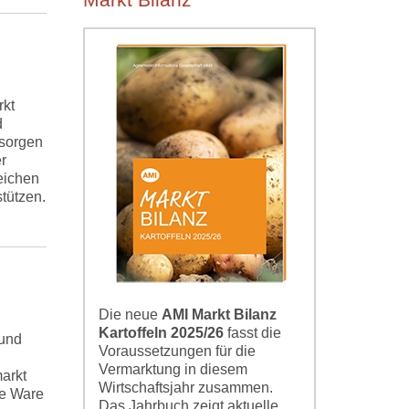
Markt Bilanz
rkt
d
sorgen
r
eichen
tützen.
Die neue
AMI Markt Bilanz
Kartoffeln 2025/26
fasst die
 und
Voraussetzungen für die
Vermarktung in diesem
arkt
Wirtschaftsjahr zusammen.
ge Ware
Das Jahrbuch zeigt aktuelle