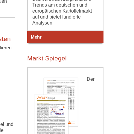
euen
Trends am deutschen und
europäischen Kartoffelmarkt
auf und bietet fundierte
Analysen.
Mehr
sten
dieren
Markt Spiegel
.
Der
el und
ie