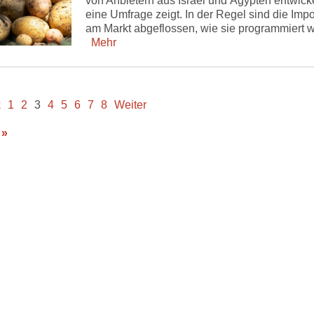
von Anbietern aus Israel und Ägypten entwicke
eine Umfrage zeigt. In der Regel sind die Impo
am Markt abgeflossen, wie sie programmiert 
Mehr
k
1
2
3
4
5
6
7
8
Weiter
 »