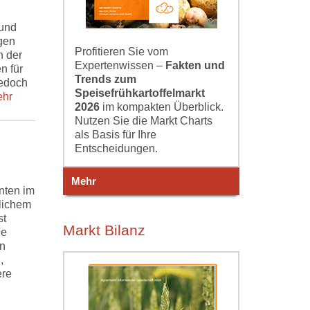
 und
gen
Profitieren Sie vom
n der
Expertenwissen –
Fakten und
n für
Trends zum
jedoch
Speisefrühkartoffelmarkt
hr
2026
im kompakten Überblick.
Nutzen Sie die Markt Charts
als Basis für Ihre
Entscheidungen.
Mehr
nten im
lichem
st
Markt Bilanz
ie
n
,
ere