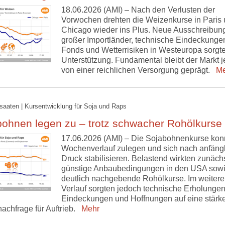
18.06.2026 (AMI) – Nach den Verlusten der
Vorwochen drehten die Weizenkurse in Paris
Chicago wieder ins Plus. Neue Ausschreibun
großer Importländer, technische Eindeckunge
Fonds und Wetterrisiken in Westeuropa sorgte
Unterstützung. Fundamental bleibt der Markt 
von einer reichlichen Versorgung geprägt.
Me
lsaaten | Kursentwicklung für Soja und Raps
bohnen legen zu – trotz schwacher Rohölkurse
17.06.2026 (AMI) – Die Sojabohnenkurse kon
Wochenverlauf zulegen und sich nach anfäng
Druck stabilisieren. Belastend wirkten zunäch
günstige Anbaubedingungen in den USA sow
deutlich nachgebende Rohölkurse. Im weitere
Verlauf sorgten jedoch technische Erholungen
Eindeckungen und Hoffnungen auf eine stärk
achfrage für Auftrieb.
Mehr