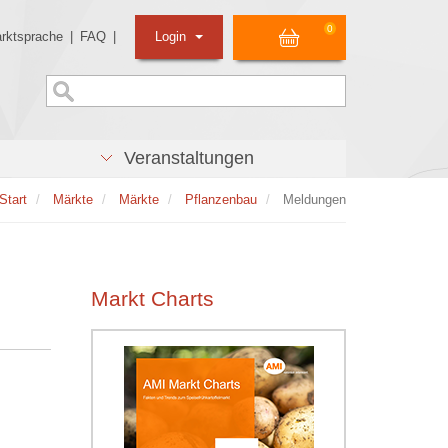
0
rktsprache
|
FAQ
|
Login
Veranstaltungen
Start
Märkte
Märkte
Pflanzenbau
Meldungen
Markt Charts