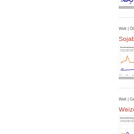
Welt | Ö
Soja
Welt | G
Weize