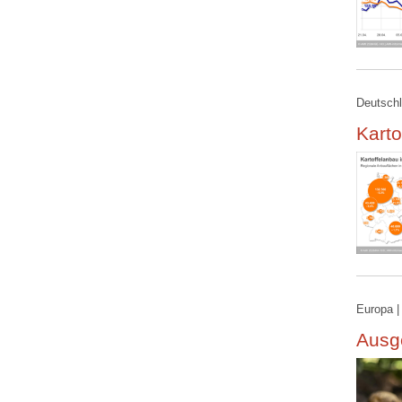
Deutschl
Karto
Europa |
Ausge