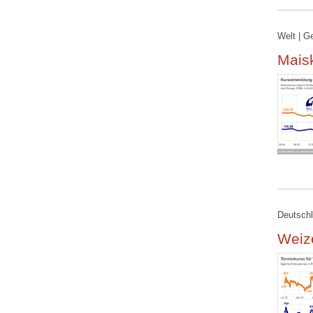
Welt | G
Maisk
Deutschl
Weiz