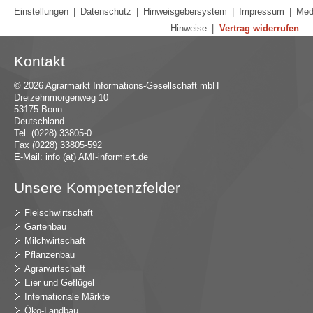
Einstellungen
|
Datenschutz
|
Hinweisgebersystem
|
Impressum
|
Med
Hinweise
|
Vertrag widerrufen
Kontakt
© 2026 Agrarmarkt Informations-Gesellschaft mbH
Dreizehnmorgenweg 10
53175 Bonn
Deutschland
Tel. (0228) 33805-0
Fax (0228) 33805-592
E-Mail:
in
fo (at) AMI-inf
ormiert.de
Unsere Kompetenzfelder
Fleischwirtschaft
Gartenbau
Milchwirtschaft
Pflanzenbau
Agrarwirtschaft
Eier und Geflügel
Internationale Märkte
Öko-Landbau