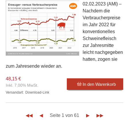
02.02.2023
(AMI) –
Nachdem die
Verbraucherpreise
im Jahr 2022 für
konventionelles
Schweinefleisch
zur Jahresmitte
leicht nachgegeben
hatten, zogen sie
zum Jahresende wieder an.
48,15 €
In den Warenkorb
Inkl. 7,00% MwSt.
Versandart:
Download-Link
◀◀
◀
Seite 1 von 61
▶
▶▶