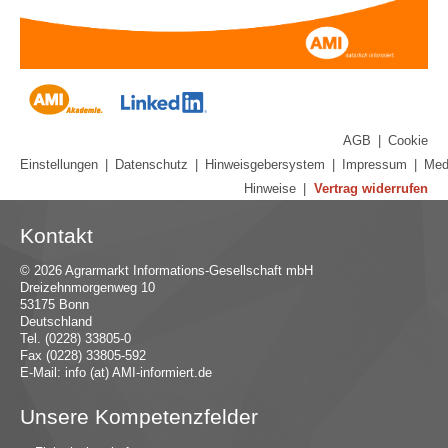
AGB
|
Cookie
Einstellungen
|
Datenschutz
|
Hinweisgebersystem
|
Impressum
|
Med
Hinweise
|
Vertrag widerrufen
Kontakt
© 2026 Agrarmarkt Informations-Gesellschaft mbH
Dreizehnmorgenweg 10
53175 Bonn
Deutschland
Tel. (0228) 33805-0
Fax (0228) 33805-592
E-Mail:
in
fo (at) AMI-inf
ormiert.de
Unsere Kompetenzfelder