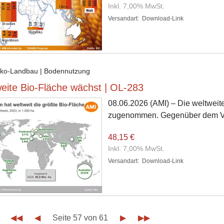
Inkl. 7,00% MwSt.
Versandart:
Download-Link
Öko-Landbau | Bodennutzung
eite Bio-Fläche wächst | OL-283
08.06.2026
(AMI) – Die weltweit
zugenommen. Gegenüber dem Vor
48,15 €
Inkl. 7,00% MwSt.
Versandart:
Download-Link
◀◀
◀
Seite 57 von 61
▶
▶▶