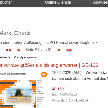
rbücher
Online-Dienste
Analyse
Markt Charts
 in einer hohen Auflösung im JPG-Format sowie Begleittext
◀◀
◀
Seite 57 von 61
▶
▶▶
Getreide | Marktprognose
nvorräte größer als bislang erwartet | GE-126
15.04.2025
(AMI) – Weltweit star
nähern sich aber im Verlauf des
48,15 €
Inkl. 7,00% MwSt.
Versandart:
Download-Link