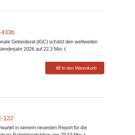
E-433b
onale Getreiderat (IGC) schätzt den weltweiten
enderjahr 2026 auf 22,3 Mio. t.
In den Warenkorb
E-122
wartet in seinem neuesten Report für die
obale Palmölproduktion von 79,53 Mio. t.