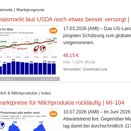
Getreide | Marktprognose
aismarkt laut USDA noch etwas besser versorgt |
17.03.2026
(AMI) – Das US-Land
jüngsten Schätzung zum globale
vorgenommen.
48,15 €
Inkl. 7,00% MwSt.
Versandart:
Download-Link
ilch & Milchprodukte | Index
arktpreise für Milchprodukte rückläufig | MI-104
10.07.2026
(AMI) – Im Juni 2026
Abwärtstrend fort. Gegenüber Ma
lag damit bei durchschnittlich 