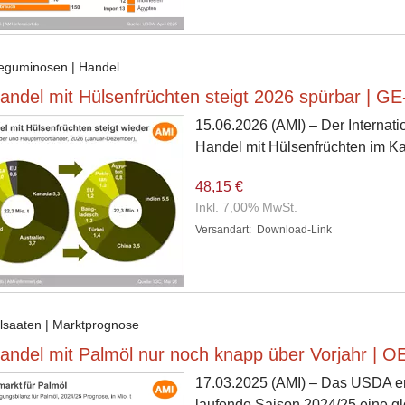
Leguminosen | Handel
andel mit Hülsenfrüchten steigt 2026 spürbar | G
15.06.2026
(AMI) – Der Internati
Handel mit Hülsenfrüchten im Kal
48,15 €
Inkl. 7,00% MwSt.
Versandart:
Download-Link
Ölsaaten | Marktprognose
andel mit Palmöl nur noch knapp über Vorjahr | O
17.03.2025
(AMI) – Das USDA er
laufende Saison 2024/25 eine gl