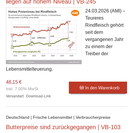
liegen auf hohem Niveau | VB-245
24.03.2026
(AMI) –
Teureres
Rindfleisch gehört
seit dem
vergangenen Jahr
zu einem der
Treiber der
Lebensmittelteuerung.
48,15 €
In den Warenkorb
Inkl. 7,00% MwSt.
Versandart:
Download-Link
Deutschland | Frische Lebensmittel | Verbraucherpreise
Butterpreise sind zurückgegangen | VB-103