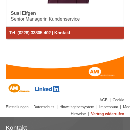
Susi Elfgen
Senior Managerin Kundenservice
Tel. (0228) 33805-402 | Kontakt
AGB
|
Cookie
Einstellungen
|
Datenschutz
|
Hinweisgebersystem
|
Impressum
|
Med
Hinweise
|
Vertrag widerrufen
Kontakt