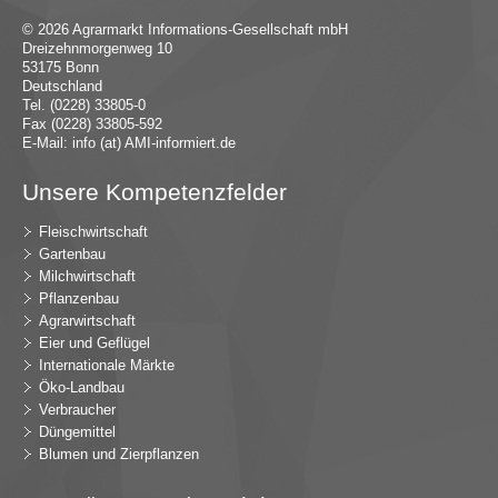
© 2026 Agrarmarkt Informations-Gesellschaft mbH
Dreizehnmorgenweg 10
53175 Bonn
Deutschland
Tel. (0228) 33805-0
Fax (0228) 33805-592
E-Mail:
in
fo (at) AMI-inf
ormiert.de
Unsere Kompetenzfelder
Fleischwirtschaft
Gartenbau
Milchwirtschaft
Pflanzenbau
Agrarwirtschaft
Eier und Geflügel
Internationale Märkte
Öko-Landbau
Verbraucher
Düngemittel
Blumen und Zierpflanzen