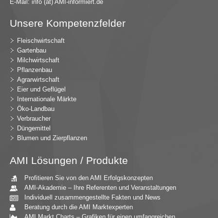
E-Mail:
in
fo (at) AMI-inf
ormiert.de
Unsere Kompetenzfelder
Fleischwirtschaft
Gartenbau
Milchwirtschaft
Pflanzenbau
Agrarwirtschaft
Eier und Geflügel
Internationale Märkte
Öko-Landbau
Verbraucher
Düngemittel
Blumen und Zierpflanzen
AMI Lösungen / Produkte
Profitieren Sie von den AMI Erfolgskonzepten
AMI-Akademie – Ihre Referenten und Veranstaltungen
Individuell zusammengestellte Fakten und News
Beratung durch die AMI Marktexperten
AMI Markt Charts – Grafiken für einen umfangreichen