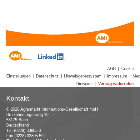
AGB
|
Cookie
Einstellungen
|
Datenschutz
|
Hinweisgebersystem
|
Impressum
|
Med
Hinweise
|
Vertrag widerrufen
Kontakt
© 2026 Agrarmarkt Informations-Gesellschaft mbH
Dreizehnmorgenweg 10
53175 Bonn
Deutschland
Tel. (0228) 33805-0
Fax (0228) 33805-592