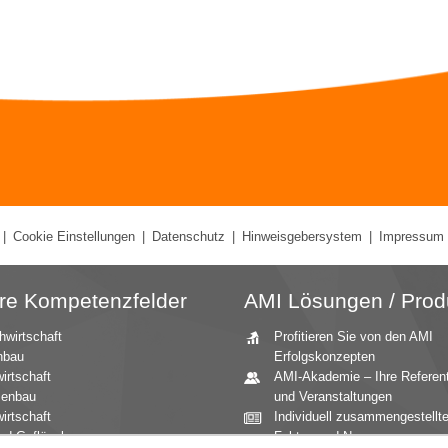
|
Cookie Einstellungen
|
Datenschutz
|
Hinweisgebersystem
|
Impressum
re Kompetenzfelder
AMI Lösungen / Prod
hwirtschaft
Profitieren Sie von den AMI
nbau
Erfolgskonzepten
irtschaft
AMI-Akademie – Ihre Referen
zenbau
und Veranstaltungen
irtschaft
Individuell zusammengestellt
nd Geflügel
Fakten und News