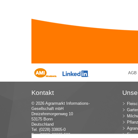
AGB
Kontakt
Unse
© 2026 Agrarmarkt Informations-
Fleisc
Gesellschaft mbH
Garte
Dreizehnmorgenweg 10
Milchw
53175 Bonn
Pflan
Deutschland
Agrarw
Tel. (0228) 33805-0
Eier u
Fax (0228) 33805-592