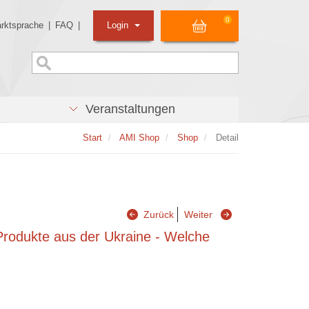
0
rktsprache
|
FAQ
|
Login
Veranstaltungen
Start
AMI Shop
Shop
Detail
Zurück
Weiter
Produkte aus der Ukraine - Welche