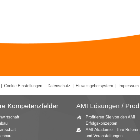
|
Cookie Einstellungen
|
Datenschutz
|
Hinweisgebersystem
|
Impressum
re Kompetenzfelder
AMI Lösungen / Prod
hwirtschaft
Profitieren Sie von den AMI
nbau
Erfolgskonzepten
irtschaft
AMI-Akademie – Ihre Referen
zenbau
und Veranstaltungen