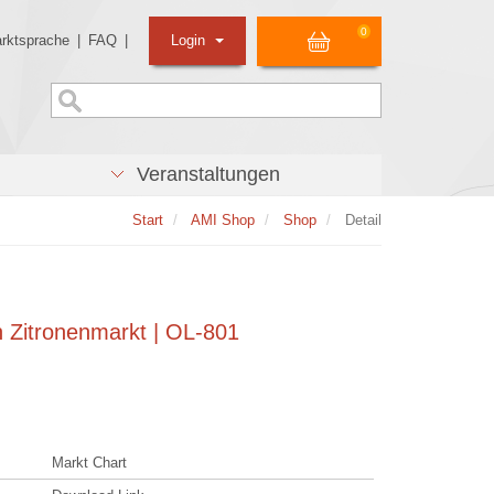
0
rktsprache
|
FAQ
|
Login
Veranstaltungen
Start
AMI Shop
Shop
Detail
 Zitronenmarkt | OL-801
Markt Chart