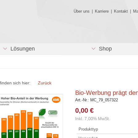
Über uns
|
Karriere
|
Kontakt
|
Ma
Lösungen
Shop
finden sich hier:
Zurück
Bio-Werbung prägt den
Art.-Nr.:
MC_79_057322
0,00 €
Inkl. 7,00% MwSt.
Produkttyp