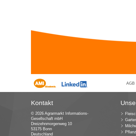
AGB
Kontakt
Unse
© 2026 Agrarmarkt Informations-
Fleisc
Gesellschaft mbH
Garte
Dreizehnmorgenweg 10
Milchw
53175 Bonn
Pflan
Deutschland