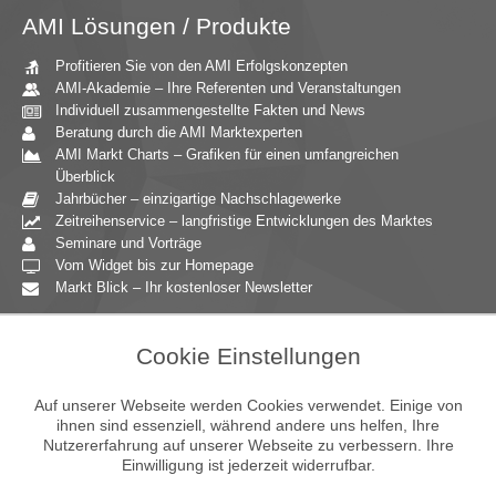
AMI Lösungen / Produkte
Profitieren Sie von den AMI Erfolgskonzepten
AMI-Akademie – Ihre Referenten und Veranstaltungen
Individuell zusammengestellte Fakten und News
Beratung durch die AMI Marktexperten
AMI Markt Charts – Grafiken für einen umfangreichen
Überblick
Jahrbücher – einzigartige Nachschlagewerke
Zeitreihenservice – langfristige Entwicklungen des Marktes
Seminare und Vorträge
Vom Widget bis zur Homepage
Markt Blick – Ihr kostenloser Newsletter
Zielgruppen
Cookie Einstellungen
Agrarressort der öffentlichen Hand
Unternehmensberatung
Auf unserer Webseite werden Cookies verwendet. Einige von
Ernährungsgewerbe
ihnen sind essenziell, während andere uns helfen, Ihre
Nutzererfahrung auf unserer Webseite zu verbessern. Ihre
Einzelhandel
Einwilligung ist jederzeit widerrufbar.
Bildung & Wissenschaft
Gastgewerbe