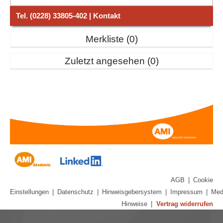
Tel. (0228) 33805-402 | Kontakt
Merkliste
0
Zuletzt angesehen
0
AGB
|
Cookie
Einstellungen
|
Datenschutz
|
Hinweisgebersystem
|
Impressum
|
Med
Hinweise
|
Vertrag widerrufen