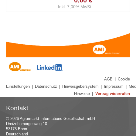
0,00 €
Inkl. 7,00% MwSt.
AGB
|
Cookie
Einstellungen
|
Datenschutz
|
Hinweisgebersystem
|
Impressum
|
Med
Hinweise
|
Vertrag widerrufen
Kontakt
© 2026 Agrarmarkt Informations-Gesellschaft mbH
Dreizehnmorgenweg 10
53175 Bonn
Deutschland