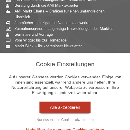
Beratung durch die AMI Marktexperten
AMI Markt Charts – Grafiken für einen umfangreichen
Überblick
Jahrbücher – einzigartige Nachschlagewerke
Zeitreihenservice – langfristige Entwicklungen des Marktes
Seminare und Vorträge
Vom Widget bis zur Homepage
Markt Blick – Ihr kostenloser Newsletter
Zielgruppen
Cookie Einstellungen
Agrarressort der öffentlichen Hand
Unternehmensberatung
Auf unserer Webseite werden Cookies verwendet. Einige von
Ernährungsgewerbe
ihnen sind essenziell, während andere uns helfen, Ihre
Nutzererfahrung auf unserer Webseite zu verbessern. Ihre
Einzelhandel
Einwilligung ist jederzeit widerrufbar.
Bildung & Wissenschaft
Gastgewerbe
Großhandel
Alle akzeptieren
Industrie & Technik
Landwirtschaft
Nur essentielle Cookies akzeptieren
Gartenbau
Presse & Medien
Mehr über die genutzten Cookies erfahren