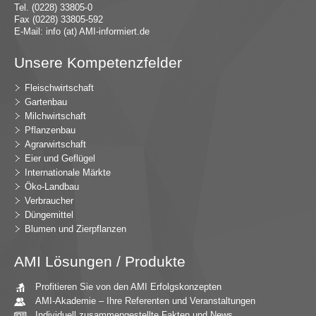
Tel. (0228) 33805-0
Fax (0228) 33805-592
E-Mail:
in
fo (at) AMI-inf
ormiert.de
Unsere Kompetenzfelder
Fleischwirtschaft
Gartenbau
Milchwirtschaft
Pflanzenbau
Agrarwirtschaft
Eier und Geflügel
Internationale Märkte
Öko-Landbau
Verbraucher
Düngemittel
Blumen und Zierpflanzen
AMI Lösungen / Produkte
Profitieren Sie von den AMI Erfolgskonzepten
AMI-Akademie – Ihre Referenten und Veranstaltungen
Individuell zusammengestellte Fakten und News