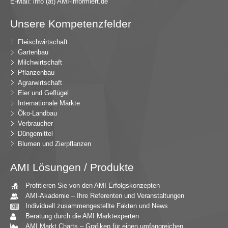
E-Mail:
in
fo (at) AMI-inf
ormiert.de
Unsere Kompetenzfelder
Fleischwirtschaft
Gartenbau
Milchwirtschaft
Pflanzenbau
Agrarwirtschaft
Eier und Geflügel
Internationale Märkte
Öko-Landbau
Verbraucher
Düngemittel
Blumen und Zierpflanzen
AMI Lösungen / Produkte
Profitieren Sie von den AMI Erfolgskonzepten
AMI-Akademie – Ihre Referenten und Veranstaltungen
Individuell zusammengestellte Fakten und News
Beratung durch die AMI Marktexperten
AMI Markt Charts – Grafiken für einen umfangreichen