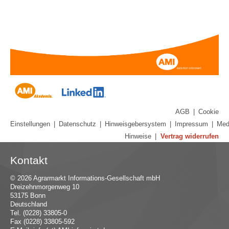
AGB
|
Cookie
Einstellungen
|
Datenschutz
|
Hinweisgebersystem
|
Impressum
|
Med
Hinweise
|
Vertrag widerrufen
Kontakt
© 2026 Agrarmarkt Informations-Gesellschaft mbH
Dreizehnmorgenweg 10
53175 Bonn
Deutschland
Tel. (0228) 33805-0
Fax (0228) 33805-592