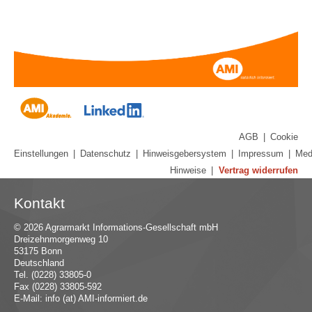
AGB
|
Cookie
Einstellungen
|
Datenschutz
|
Hinweisgebersystem
|
Impressum
|
Med
Hinweise
|
Vertrag widerrufen
Kontakt
© 2026 Agrarmarkt Informations-Gesellschaft mbH
Dreizehnmorgenweg 10
53175 Bonn
Deutschland
Tel. (0228) 33805-0
Fax (0228) 33805-592
E-Mail:
in
fo (at) AMI-inf
ormiert.de