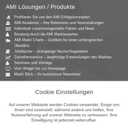
AMI Lösungen / Produkte
Profitieren Sie von den AMI Erfolgskonzepten
AMI-Akademie – Ihre Referenten und Veranstaltungen
Individuell zusammengestellte Fakten und News
Beratung durch die AMI Marktexperten
AMI Markt Charts – Grafiken für einen umfangreichen
Überblick
Jahrbücher – einzigartige Nachschlagewerke
Zeitreihenservice – langfristige Entwicklungen des Marktes
Seminare und Vorträge
Vom Widget bis zur Homepage
Markt Blick – Ihr kostenloser Newsletter
Zielgruppen
Cookie Einstellungen
Agrarressort der öffentlichen Hand
Unternehmensberatung
Auf unserer Webseite werden Cookies verwendet. Einige von
Ernährungsgewerbe
ihnen sind essenziell, während andere uns helfen, Ihre
Nutzererfahrung auf unserer Webseite zu verbessern. Ihre
Einzelhandel
Einwilligung ist jederzeit widerrufbar.
Bildung & Wissenschaft
Gastgewerbe