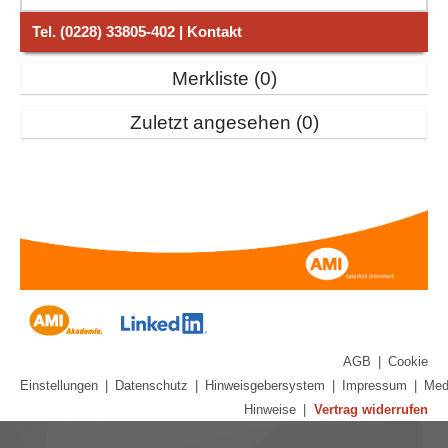
Tel. (0228) 33805-402 | Kontakt
Merkliste
0
Zuletzt angesehen
0
AGB
|
Cookie
Einstellungen
|
Datenschutz
|
Hinweisgebersystem
|
Impressum
|
Med
Hinweise
|
Vertrag widerrufen