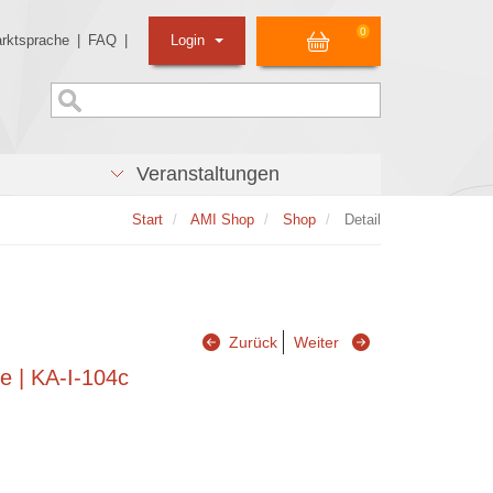
0
rktsprache
|
FAQ
|
Login
Veranstaltungen
Start
AMI Shop
Shop
Detail
Zurück
Weiter
te | KA-I-104c