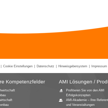
|
Cookie Einstellungen
|
Datenschutz
|
Hinweisgebersystem
|
Impressum
re Kompetenzfelder
AMI Lösungen / Prod
hwirtschaft
Profitieren Sie von den AMI
nbau
Erfolgskonzepten
irtschaft
AMI-Akademie – Ihre Referen
zenbau
und Veranstaltungen