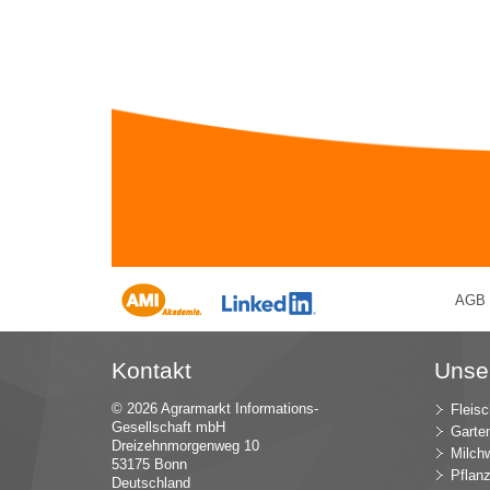
AGB
Kontakt
Unse
© 2026 Agrarmarkt Informations-
Fleisc
Gesellschaft mbH
Garte
Dreizehnmorgenweg 10
Milchw
53175 Bonn
Pflan
Deutschland