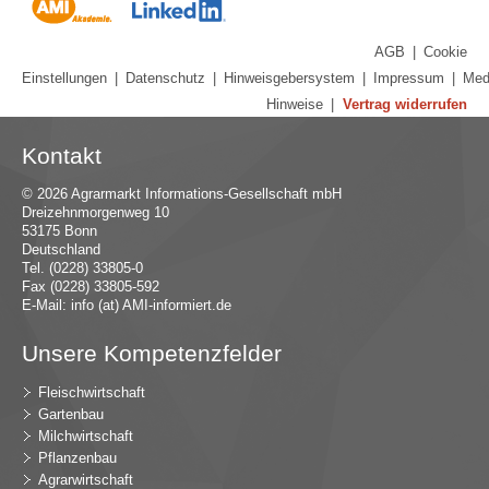
AGB
|
Cookie
Einstellungen
|
Datenschutz
|
Hinweisgebersystem
|
Impressum
|
Med
Hinweise
|
Vertrag widerrufen
Kontakt
© 2026 Agrarmarkt Informations-Gesellschaft mbH
Dreizehnmorgenweg 10
53175 Bonn
Deutschland
Tel. (0228) 33805-0
Fax (0228) 33805-592
E-Mail:
in
fo (at) AMI-inf
ormiert.de
Unsere Kompetenzfelder
Fleischwirtschaft
Gartenbau
Milchwirtschaft
Pflanzenbau
Agrarwirtschaft