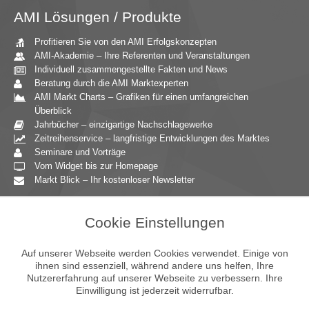
AMI Lösungen / Produkte
Profitieren Sie von den AMI Erfolgskonzepten
AMI-Akademie – Ihre Referenten und Veranstaltungen
Individuell zusammengestellte Fakten und News
Beratung durch die AMI Marktexperten
AMI Markt Charts – Grafiken für einen umfangreichen
Überblick
Jahrbücher – einzigartige Nachschlagewerke
Zeitreihenservice – langfristige Entwicklungen des Marktes
Seminare und Vorträge
Vom Widget bis zur Homepage
Markt Blick – Ihr kostenloser Newsletter
Zielgruppen
Cookie Einstellungen
Agrarressort der öffentlichen Hand
Unternehmensberatung
Auf unserer Webseite werden Cookies verwendet. Einige von
Ernährungsgewerbe
ihnen sind essenziell, während andere uns helfen, Ihre
Nutzererfahrung auf unserer Webseite zu verbessern. Ihre
Einzelhandel
Einwilligung ist jederzeit widerrufbar.
Bildung & Wissenschaft
Gastgewerbe