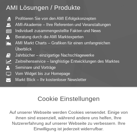
AMI Lösungen / Produkte
Profitieren Sie von den AMI Erfolgskonzepten
AMI-Akademie – Ihre Referenten und Veranstaltungen
Individuell zusammengestellte Fakten und News
Beratung durch die AMI Marktexperten
AMI Markt Charts – Grafiken für einen umfangreichen
Überblick
Jahrbücher – einzigartige Nachschlagewerke
Zeitreihenservice – langfristige Entwicklungen des Marktes
Seminare und Vorträge
Vom Widget bis zur Homepage
Markt Blick – Ihr kostenloser Newsletter
Zielgruppen
Cookie Einstellungen
Agrarressort der öffentlichen Hand
Unternehmensberatung
Auf unserer Webseite werden Cookies verwendet. Einige von
Ernährungsgewerbe
ihnen sind essenziell, während andere uns helfen, Ihre
Nutzererfahrung auf unserer Webseite zu verbessern. Ihre
Einzelhandel
Einwilligung ist jederzeit widerrufbar.
Bildung & Wissenschaft
Gastgewerbe