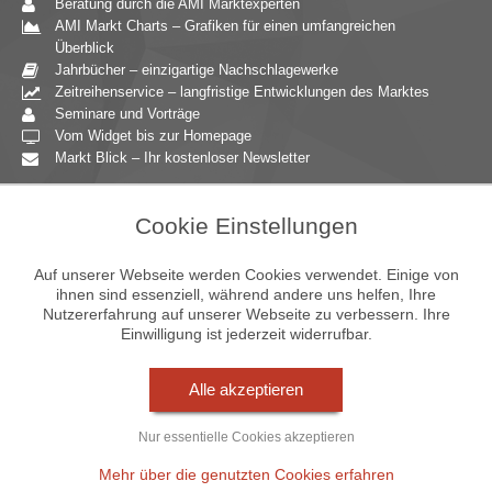
Beratung durch die AMI Marktexperten
AMI Markt Charts – Grafiken für einen umfangreichen
Überblick
Jahrbücher – einzigartige Nachschlagewerke
Zeitreihenservice – langfristige Entwicklungen des Marktes
Seminare und Vorträge
Vom Widget bis zur Homepage
Markt Blick – Ihr kostenloser Newsletter
Zielgruppen
Cookie Einstellungen
Agrarressort der öffentlichen Hand
Unternehmensberatung
Auf unserer Webseite werden Cookies verwendet. Einige von
Ernährungsgewerbe
ihnen sind essenziell, während andere uns helfen, Ihre
Nutzererfahrung auf unserer Webseite zu verbessern. Ihre
Einzelhandel
Einwilligung ist jederzeit widerrufbar.
Bildung & Wissenschaft
Gastgewerbe
Großhandel
Alle akzeptieren
Industrie & Technik
Landwirtschaft
Nur essentielle Cookies akzeptieren
Gartenbau
Presse & Medien
Mehr über die genutzten Cookies erfahren
Wirtschaftsverbände