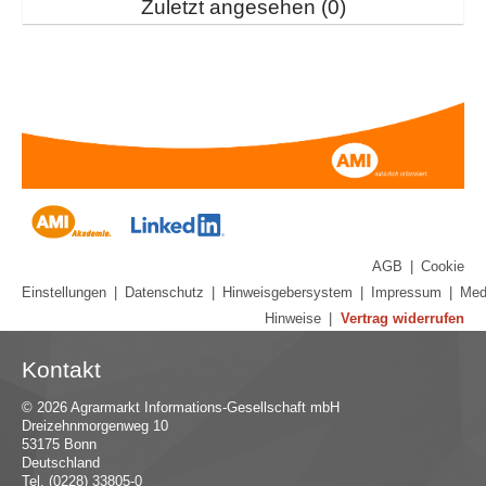
Zuletzt angesehen
0
AGB
|
Cookie
Einstellungen
|
Datenschutz
|
Hinweisgebersystem
|
Impressum
|
Med
Hinweise
|
Vertrag widerrufen
Kontakt
© 2026 Agrarmarkt Informations-Gesellschaft mbH
Dreizehnmorgenweg 10
53175 Bonn
Deutschland
Tel. (0228) 33805-0