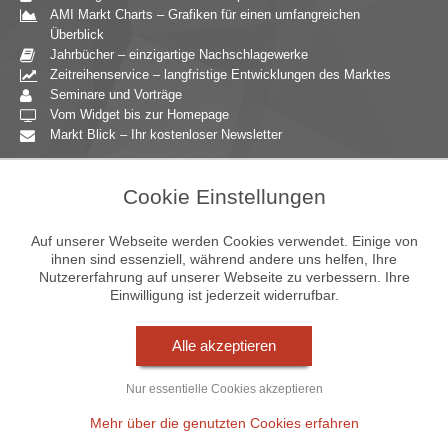
AMI Markt Charts – Grafiken für einen umfangreichen
Überblick
Jahrbücher – einzigartige Nachschlagewerke
Zeitreihenservice – langfristige Entwicklungen des Marktes
Seminare und Vorträge
Vom Widget bis zur Homepage
Markt Blick – Ihr kostenloser Newsletter
Zielgruppen
Cookie Einstellungen
Agrarressort der öffentlichen Hand
Unternehmensberatung
Auf unserer Webseite werden Cookies verwendet. Einige von
Ernährungsgewerbe
ihnen sind essenziell, während andere uns helfen, Ihre
Nutzererfahrung auf unserer Webseite zu verbessern. Ihre
Einzelhandel
Einwilligung ist jederzeit widerrufbar.
Bildung & Wissenschaft
Gastgewerbe
Großhandel
Alle akzeptieren
Industrie & Technik
Landwirtschaft
Nur essentielle Cookies akzeptieren
Gartenbau
Presse & Medien
Mehr über die genutzten Cookies erfahren
Wirtschaftsverbände