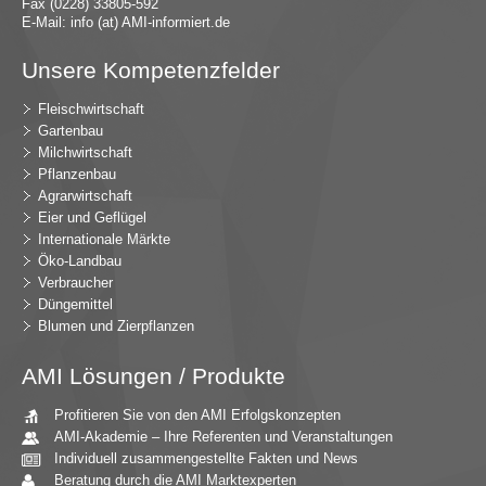
Fax (0228) 33805-592
E-Mail:
in
fo (at) AMI-inf
ormiert.de
Unsere Kompetenzfelder
Fleischwirtschaft
Gartenbau
Milchwirtschaft
Pflanzenbau
Agrarwirtschaft
Eier und Geflügel
Internationale Märkte
Öko-Landbau
Verbraucher
Düngemittel
Blumen und Zierpflanzen
AMI Lösungen / Produkte
Profitieren Sie von den AMI Erfolgskonzepten
AMI-Akademie – Ihre Referenten und Veranstaltungen
Individuell zusammengestellte Fakten und News
Beratung durch die AMI Marktexperten