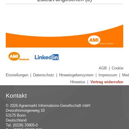
AGB
|
Cookie
Einstellungen
|
Datenschutz
|
Hinweisgebersystem
|
Impressum
|
Med
Hinweise
|
Vertrag widerrufen
Kontakt
© 2026 Agrarmarkt Informations-Gesellschaft mbH
Dreizehnmorgenweg 10
53175 Bonn
Deutschland
Tel. (0228) 33805-0