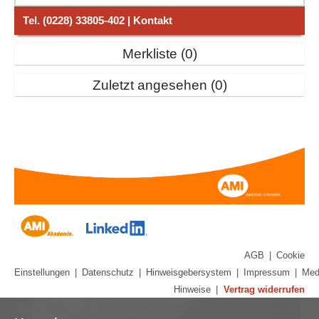
Tel. (0228) 33805-402 | Kontakt
Merkliste
0
Zuletzt angesehen
0
AGB
|
Cookie
Einstellungen
|
Datenschutz
|
Hinweisgebersystem
|
Impressum
|
Med
Hinweise
|
Vertrag widerrufen