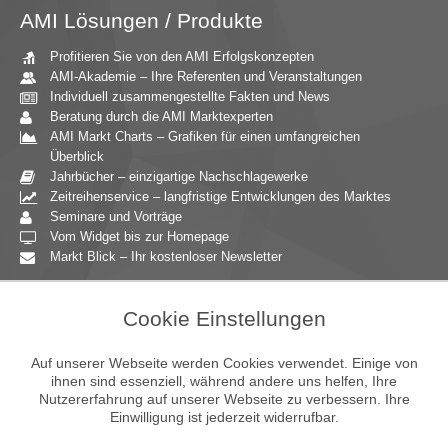
AMI Lösungen / Produkte
Profitieren Sie von den AMI Erfolgskonzepten
AMI-Akademie – Ihre Referenten und Veranstaltungen
Individuell zusammengestellte Fakten und News
Beratung durch die AMI Marktexperten
AMI Markt Charts – Grafiken für einen umfangreichen
Überblick
Jahrbücher – einzigartige Nachschlagewerke
Zeitreihenservice – langfristige Entwicklungen des Marktes
Seminare und Vorträge
Vom Widget bis zur Homepage
Markt Blick – Ihr kostenloser Newsletter
Zielgruppen
Cookie Einstellungen
Agrarressort der öffentlichen Hand
Unternehmensberatung
Auf unserer Webseite werden Cookies verwendet. Einige von
Ernährungsgewerbe
ihnen sind essenziell, während andere uns helfen, Ihre
Nutzererfahrung auf unserer Webseite zu verbessern. Ihre
Einzelhandel
Einwilligung ist jederzeit widerrufbar.
Bildung & Wissenschaft
Gastgewerbe