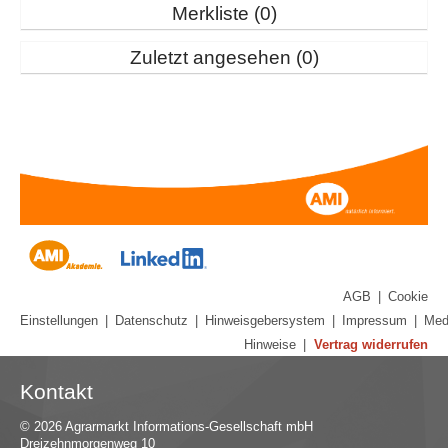
Merkliste
0
Zuletzt angesehen
0
AGB
|
Cookie
Einstellungen
|
Datenschutz
|
Hinweisgebersystem
|
Impressum
|
Med
Hinweise
|
Vertrag widerrufen
Kontakt
© 2026 Agrarmarkt Informations-Gesellschaft mbH
Dreizehnmorgenweg 10