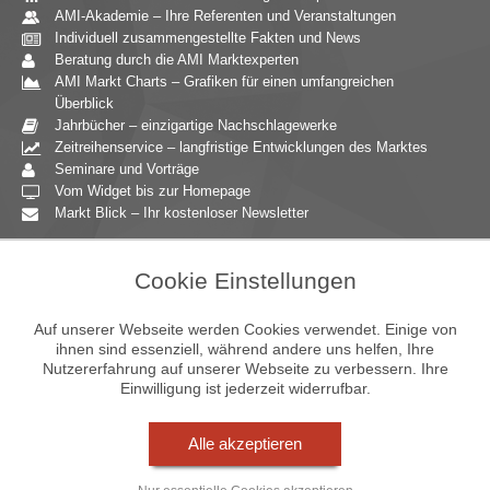
AMI-Akademie – Ihre Referenten und Veranstaltungen
Individuell zusammengestellte Fakten und News
Beratung durch die AMI Marktexperten
AMI Markt Charts – Grafiken für einen umfangreichen
Überblick
Jahrbücher – einzigartige Nachschlagewerke
Zeitreihenservice – langfristige Entwicklungen des Marktes
Seminare und Vorträge
Vom Widget bis zur Homepage
Markt Blick – Ihr kostenloser Newsletter
Zielgruppen
Cookie Einstellungen
Agrarressort der öffentlichen Hand
Unternehmensberatung
Auf unserer Webseite werden Cookies verwendet. Einige von
Ernährungsgewerbe
ihnen sind essenziell, während andere uns helfen, Ihre
Nutzererfahrung auf unserer Webseite zu verbessern. Ihre
Einzelhandel
Einwilligung ist jederzeit widerrufbar.
Bildung & Wissenschaft
Gastgewerbe
Großhandel
Alle akzeptieren
Industrie & Technik
Landwirtschaft