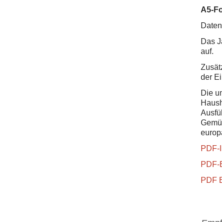
A5-Fo
Daten
Das J
auf.
Zusät
der E
Die u
Haush
Ausfü
Gemüs
europ
PDF-I
PDF-B
PDF B