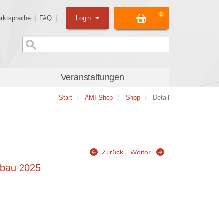
0
rktsprache
|
FAQ
|
Login
Veranstaltungen
Start
AMI Shop
Shop
Detail
Zurück
Weiter
dbau 2025