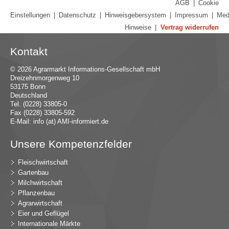
AGB
|
Cookie
Einstellungen
|
Datenschutz
|
Hinweisgebersystem
|
Impressum
|
Med
Hinweise
|
Vertrag widerrufen
Kontakt
© 2026 Agrarmarkt Informations-Gesellschaft mbH
Dreizehnmorgenweg 10
53175 Bonn
Deutschland
Tel. (0228) 33805-0
Fax (0228) 33805-592
E-Mail:
in
fo (at) AMI-inf
ormiert.de
Unsere Kompetenzfelder
Fleischwirtschaft
Gartenbau
Milchwirtschaft
Pflanzenbau
Agrarwirtschaft
Eier und Geflügel
Internationale Märkte