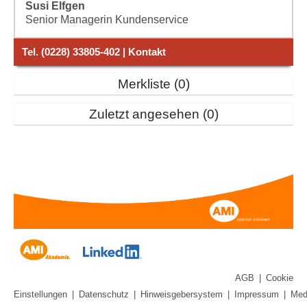
Susi Elfgen
Senior Managerin Kundenservice
Tel. (0228) 33805-402 | Kontakt
Merkliste
0
Zuletzt angesehen
0
AGB
|
Cookie
Einstellungen
|
Datenschutz
|
Hinweisgebersystem
|
Impressum
|
Med