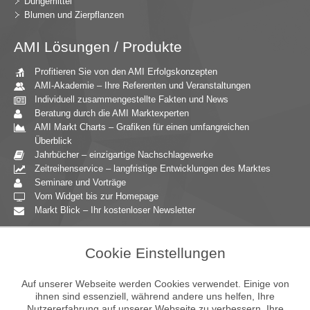
Düngemittel
Blumen und Zierpflanzen
AMI Lösungen / Produkte
Profitieren Sie von den AMI Erfolgskonzepten
AMI-Akademie – Ihre Referenten und Veranstaltungen
Individuell zusammengestellte Fakten und News
Beratung durch die AMI Marktexperten
AMI Markt Charts – Grafiken für einen umfangreichen
Überblick
Jahrbücher – einzigartige Nachschlagewerke
Zeitreihenservice – langfristige Entwicklungen des Marktes
Seminare und Vorträge
Vom Widget bis zur Homepage
Markt Blick – Ihr kostenloser Newsletter
Zielgruppen
Cookie Einstellungen
Agrarressort der öffentlichen Hand
Unternehmensberatung
Auf unserer Webseite werden Cookies verwendet. Einige von
Ernährungsgewerbe
ihnen sind essenziell, während andere uns helfen, Ihre
Nutzererfahrung auf unserer Webseite zu verbessern. Ihre
Einzelhandel