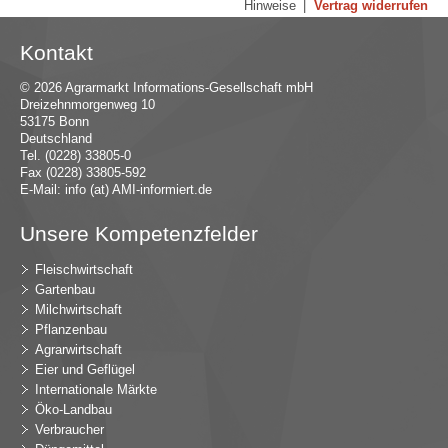
Hinweise
|
Vertrag widerrufen
Kontakt
© 2026 Agrarmarkt Informations-Gesellschaft mbH
Dreizehnmorgenweg 10
53175 Bonn
Deutschland
Tel. (0228) 33805-0
Fax (0228) 33805-592
E-Mail:
in
fo (at) AMI-inf
ormiert.de
Unsere Kompetenzfelder
Fleischwirtschaft
Gartenbau
Milchwirtschaft
Pflanzenbau
Agrarwirtschaft
Eier und Geflügel
Internationale Märkte
Öko-Landbau
Verbraucher