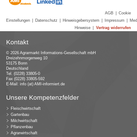
AGB
|
Cookie
Einstellungen
|
Datenschutz
|
Hinweisgebersystem
|
Impressum
|
Med
Hinweise
|
Vertrag widerrufen
Kontakt
© 2026 Agrarmarkt Informations-Gesellschaft mbH
Dreizehnmorgenweg 10
53175 Bonn
Deutschland
Tel. (0228) 33805-0
Fax (0228) 33805-592
E-Mail:
in
fo (at) AMI-inf
ormiert.de
Unsere Kompetenzfelder
Fleischwirtschaft
Gartenbau
Milchwirtschaft
Pflanzenbau
Agrarwirtschaft