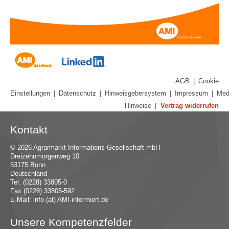
AGB
|
Cookie
Einstellungen
|
Datenschutz
|
Hinweisgebersystem
|
Impressum
|
Med
Hinweise
|
Vertrag widerrufen
Kontakt
© 2026 Agrarmarkt Informations-Gesellschaft mbH
Dreizehnmorgenweg 10
53175 Bonn
Deutschland
Tel. (0228) 33805-0
Fax (0228) 33805-592
E-Mail:
in
fo (at) AMI-inf
ormiert.de
Unsere Kompetenzfelder