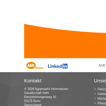
AGB
Kontakt
Unse
© 2026 Agrarmarkt Informations-
Fleisc
Gesellschaft mbH
Garte
Dreizehnmorgenweg 10
Milchw
53175 Bonn
Pflan
Deutschland