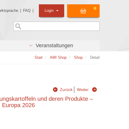
0
rktsprache
|
FAQ
|
Login
Veranstaltungen
Start
AMI Shop
Shop
Detail
Zurück
Weiter
ungskartoffeln und deren Produkte –
s Europa 2026