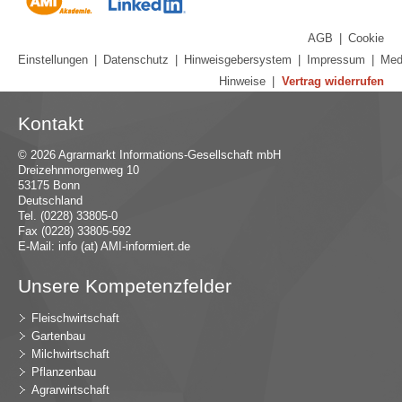
AGB
|
Cookie
Einstellungen
|
Datenschutz
|
Hinweisgebersystem
|
Impressum
|
Med
Hinweise
|
Vertrag widerrufen
Kontakt
© 2026 Agrarmarkt Informations-Gesellschaft mbH
Dreizehnmorgenweg 10
53175 Bonn
Deutschland
Tel. (0228) 33805-0
Fax (0228) 33805-592
E-Mail:
in
fo (at) AMI-inf
ormiert.de
Unsere Kompetenzfelder
Fleischwirtschaft
Gartenbau
Milchwirtschaft
Pflanzenbau
Agrarwirtschaft