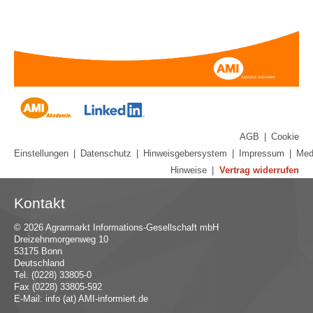
AGB
|
Cookie
Einstellungen
|
Datenschutz
|
Hinweisgebersystem
|
Impressum
|
Med
Hinweise
|
Vertrag widerrufen
Kontakt
© 2026 Agrarmarkt Informations-Gesellschaft mbH
Dreizehnmorgenweg 10
53175 Bonn
Deutschland
Tel. (0228) 33805-0
Fax (0228) 33805-592
E-Mail:
in
fo (at) AMI-inf
ormiert.de