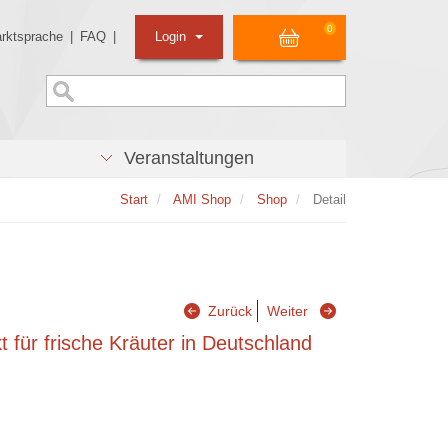
0
rktsprache
|
FAQ
|
Login
Veranstaltungen
Start
AMI Shop
Shop
Detail
Zurück
Weiter
 für frische Kräuter in Deutschland