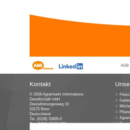
AGB
Kontakt
Unse
© 2026 Agrarmarkt Informations-
Fleisc
Gesellschaft mbH
Garte
Dreizehnmorgenweg 10
Milchw
53175 Bonn
Pflan
Deutschland
Agrarw
Tel. (0228) 33805-0
Eier u
Fax (0228) 33805-592
E-Mail:
in
fo (at) AMI-inf
ormiert.de
Intern