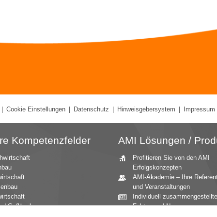
|
Cookie Einstellungen
|
Datenschutz
|
Hinweisgebersystem
|
Impressum
re Kompetenzfelder
AMI Lösungen / Prod
hwirtschaft
Profitieren Sie von den AMI
nbau
Erfolgskonzepten
irtschaft
AMI-Akademie – Ihre Referen
zenbau
und Veranstaltungen
irtschaft
Individuell zusammengestellt
nd Geflügel
Fakten und News
ationale Märkte
Beratung durch die AMI