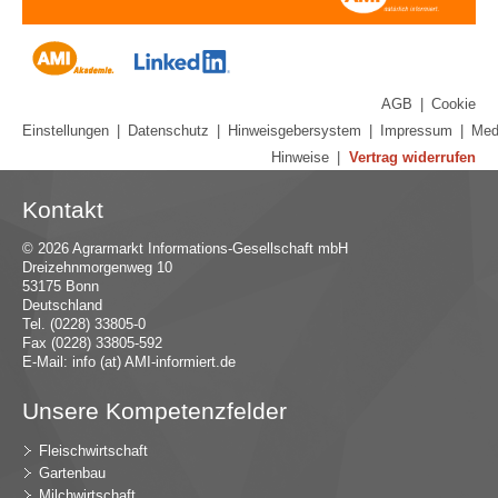
AGB
|
Cookie
Einstellungen
|
Datenschutz
|
Hinweisgebersystem
|
Impressum
|
Med
Hinweise
|
Vertrag widerrufen
Kontakt
© 2026 Agrarmarkt Informations-Gesellschaft mbH
Dreizehnmorgenweg 10
53175 Bonn
Deutschland
Tel. (0228) 33805-0
Fax (0228) 33805-592
E-Mail:
in
fo (at) AMI-inf
ormiert.de
Unsere Kompetenzfelder
Fleischwirtschaft
Gartenbau
Milchwirtschaft