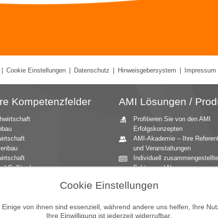
|
Cookie Einstellungen
|
Datenschutz
|
Hinweisgebersystem
|
Impressum
re Kompetenzfelder
AMI Lösungen / Prod
hwirtschaft
Profitieren Sie von den AMI
nbau
Erfolgskonzepten
irtschaft
AMI-Akademie – Ihre Referen
zenbau
und Veranstaltungen
irtschaft
Individuell zusammengestellt
nd Geflügel
Fakten und News
ationale Märkte
Beratung durch die AMI
Cookie Einstellungen
andbau
Marktexperten
aucher
AMI Markt Charts – Grafiken f
inige von ihnen sind essenziell, während andere uns helfen, Ihre Nu
mittel
einen umfangreichen Überblic
Ihre Einwilligung ist jederzeit widerrufbar.
n und Zierpflanzen
Jahrbücher – einzigartige