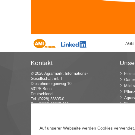
AGB
Kontakt
Unse
© 2026 Agrarmarkt Informations-
Fleisc
Gesellschaft mbH
Garte
Dreizehnmorgenweg 10
Milchw
53175 Bonn
Pflan
Deutschland
Agrarw
Tel. (0228) 33805-0
Eier u
Fax (0228) 33805-592
E-Mail:
in
fo (at) AMI-inf
ormiert.de
Intern
Öko-L
Verbr
Auf unserer Webseite werden Cookies verwendet. E
Dünge
Blume