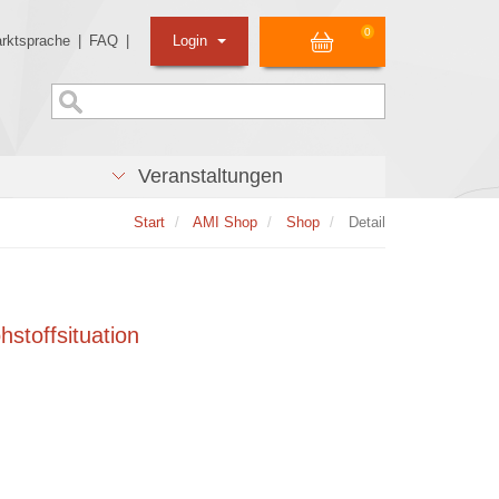
0
rktsprache
|
FAQ
|
Login
Veranstaltungen
Start
AMI Shop
Shop
Detail
hstoffsituation