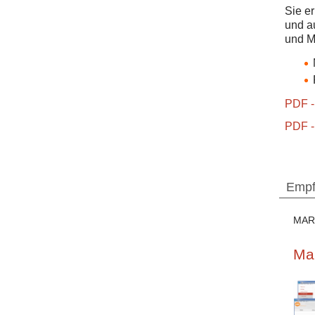
Sie e
und a
und M
PDF -
PDF -
Empf
MAR
Mar