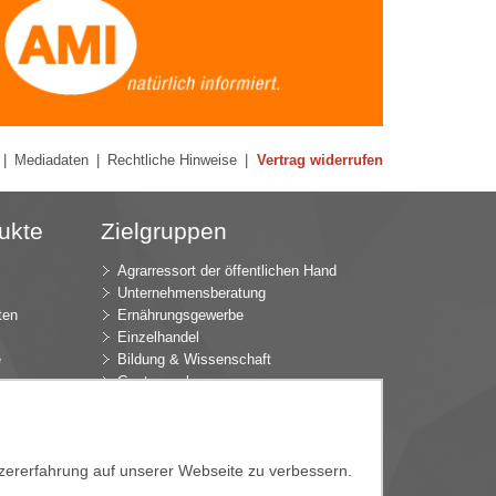
|
Mediadaten
|
Rechtliche Hinweise
|
Vertrag widerrufen
ukte
Zielgruppen
Agrarressort der öffentlichen Hand
Unternehmensberatung
ten
Ernährungsgewerbe
Einzelhandel
e
Bildung & Wissenschaft
Gastgewerbe
Großhandel
Industrie & Technik
ür
Landwirtschaft
tzererfahrung auf unserer Webseite zu verbessern.
k
Gartenbau
Presse & Medien