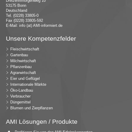
Dreizehnmorgenweg 10
53175 Bonn
Deutschland
Tel. (0228) 33805-0
Fax (0228) 33805-592
E-Mail:
in
fo (at) AMI-inf
ormiert.de
Unsere Kompetenzfelder
Fleischwirtschaft
Gartenbau
Milchwirtschaft
Pflanzenbau
Agrarwirtschaft
Eier und Geflügel
Internationale Märkte
Öko-Landbau
Verbraucher
Düngemittel
Blumen und Zierpflanzen
AMI Lösungen / Produkte