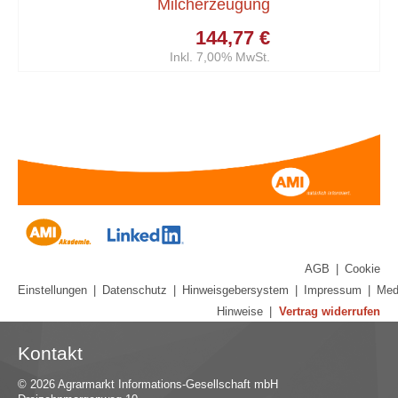
Milcherzeugung
144,77 €
Inkl. 7,00% MwSt.
AGB
|
Cookie
Einstellungen
|
Datenschutz
|
Hinweisgebersystem
|
Impressum
|
Med
Hinweise
|
Vertrag widerrufen
Kontakt
© 2026 Agrarmarkt Informations-Gesellschaft mbH