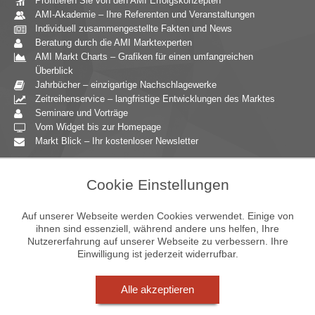
Profitieren Sie von den AMI Erfolgskonzepten
AMI-Akademie – Ihre Referenten und Veranstaltungen
Individuell zusammengestellte Fakten und News
Beratung durch die AMI Marktexperten
AMI Markt Charts – Grafiken für einen umfangreichen
Überblick
Jahrbücher – einzigartige Nachschlagewerke
Zeitreihenservice – langfristige Entwicklungen des Marktes
Seminare und Vorträge
Vom Widget bis zur Homepage
Markt Blick – Ihr kostenloser Newsletter
Zielgruppen
Cookie Einstellungen
Agrarressort der öffentlichen Hand
Unternehmensberatung
Auf unserer Webseite werden Cookies verwendet. Einige von
Ernährungsgewerbe
ihnen sind essenziell, während andere uns helfen, Ihre
Nutzererfahrung auf unserer Webseite zu verbessern. Ihre
Einzelhandel
Einwilligung ist jederzeit widerrufbar.
Bildung & Wissenschaft
Gastgewerbe
Großhandel
Alle akzeptieren
Industrie & Technik
Landwirtschaft