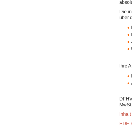
absol
Die i
über 
Ihre 
DFHV-
MwSt.
Inhalt
PDF-B