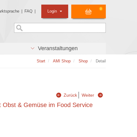
0
rktsprache
|
FAQ
|
Login
Veranstaltungen
Start
AMI Shop
Shop
Detail
Zurück
Weiter
ut Obst & Gemüse im Food Service