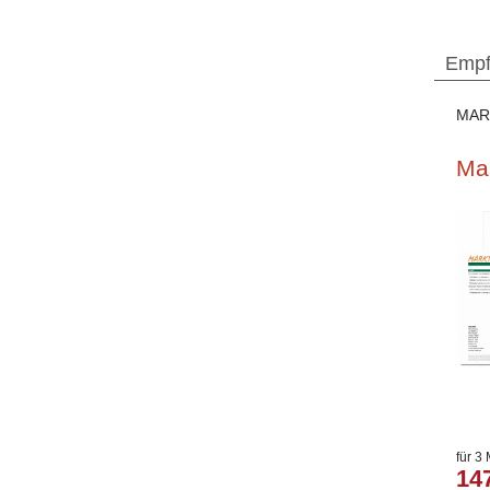
Empf
MAR
Ma
für 3
14