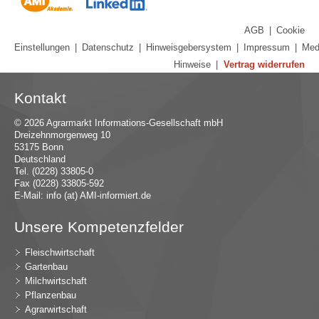
AGB
|
Cookie
Einstellungen
|
Datenschutz
|
Hinweisgebersystem
|
Impressum
|
Med
Hinweise
|
Vertrag widerrufen
Kontakt
© 2026 Agrarmarkt Informations-Gesellschaft mbH
Dreizehnmorgenweg 10
53175 Bonn
Deutschland
Tel. (0228) 33805-0
Fax (0228) 33805-592
E-Mail:
in
fo (at) AMI-inf
ormiert.de
Unsere Kompetenzfelder
Fleischwirtschaft
Gartenbau
Milchwirtschaft
Pflanzenbau
Agrarwirtschaft