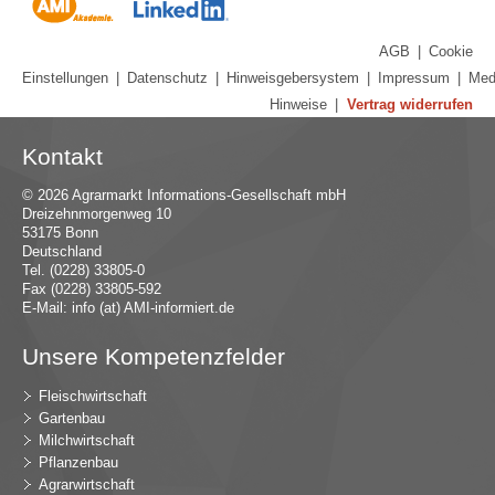
AGB
|
Cookie
Einstellungen
|
Datenschutz
|
Hinweisgebersystem
|
Impressum
|
Med
Hinweise
|
Vertrag widerrufen
Kontakt
© 2026 Agrarmarkt Informations-Gesellschaft mbH
Dreizehnmorgenweg 10
53175 Bonn
Deutschland
Tel. (0228) 33805-0
Fax (0228) 33805-592
E-Mail:
in
fo (at) AMI-inf
ormiert.de
Unsere Kompetenzfelder
Fleischwirtschaft
Gartenbau
Milchwirtschaft
Pflanzenbau
Agrarwirtschaft