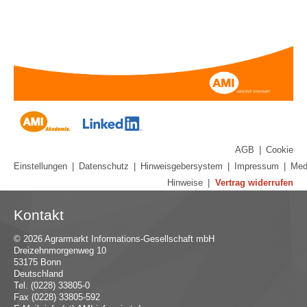
AGB
|
Cookie
Einstellungen
|
Datenschutz
|
Hinweisgebersystem
|
Impressum
|
Med
Hinweise
|
Vertrag widerrufen
Kontakt
© 2026 Agrarmarkt Informations-Gesellschaft mbH
Dreizehnmorgenweg 10
53175 Bonn
Deutschland
Tel. (0228) 33805-0
Fax (0228) 33805-592