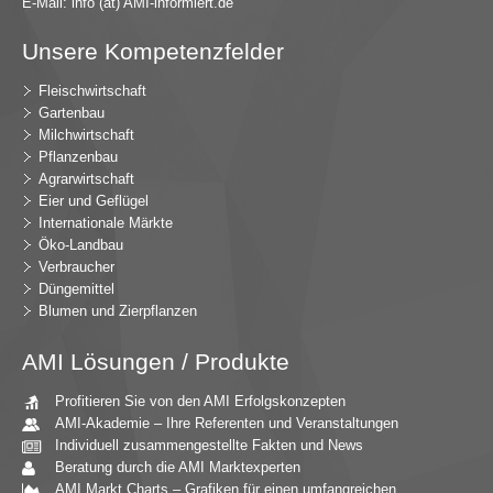
E-Mail:
in
fo (at) AMI-inf
ormiert.de
Unsere Kompetenzfelder
Fleischwirtschaft
Gartenbau
Milchwirtschaft
Pflanzenbau
Agrarwirtschaft
Eier und Geflügel
Internationale Märkte
Öko-Landbau
Verbraucher
Düngemittel
Blumen und Zierpflanzen
AMI Lösungen / Produkte
Profitieren Sie von den AMI Erfolgskonzepten
AMI-Akademie – Ihre Referenten und Veranstaltungen
Individuell zusammengestellte Fakten und News
Beratung durch die AMI Marktexperten
AMI Markt Charts – Grafiken für einen umfangreichen